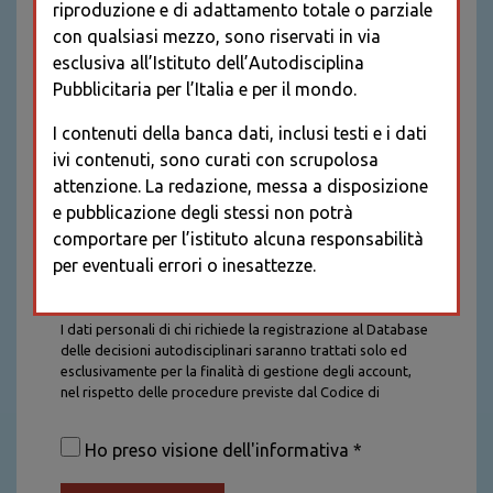
riproduzione e di adattamento totale o parziale
con qualsiasi mezzo, sono riservati in via
esclusiva all’Istituto dell’Autodisciplina
Pubblicitaria per l’Italia e per il mondo.
I contenuti della banca dati, inclusi testi e i dati
ivi contenuti, sono curati con scrupolosa
attenzione. La redazione, messa a disposizione
e pubblicazione degli stessi non potrà
comportare per l’istituto alcuna responsabilità
per eventuali errori o inesattezze.
Informativa sul trattamento dei dati personali
I dati personali di chi richiede la registrazione al Database
delle decisioni autodisciplinari saranno trattati solo ed
esclusivamente per la finalità di gestione degli account,
nel rispetto delle procedure previste dal Codice di
Autodisciplina della Comunicazione Commerciale. I dati
saranno trattati con tutte le cautele richieste dalla legge e
Ho preso visione dell'informativa *
saranno conservati per la durata stabilita caso per caso
dalla legge, con particolare riferimento agli obblighi