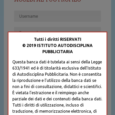
Tutti i diritti RISERVATI
© 2019 ISTITUTO AUTODISCIPLINA
ACCEDI
PUBBLICITARIA
Recupera password
Questa banca dati è tutelata ai sensi della Legge
REGISTRATI
633/1941 ed è di titolarità esclusiva dell’Istituto
* I CAMPI CONTRASSEGNATI SONO
di Autodisciplina Pubblicitaria. Non è consentita
OBBLIGATORI
la riproduzione e l’utilizzo della banca dati se
non a fini di consultazione, didattici e scientifici.
È vietata l’estrazione e il reimpiego anche
parziale dei dati e dei contenuti della banca dati.
Tutti i diritti di utilizzazione, incluso di
traduzione, di memorizzazione elettronica, di