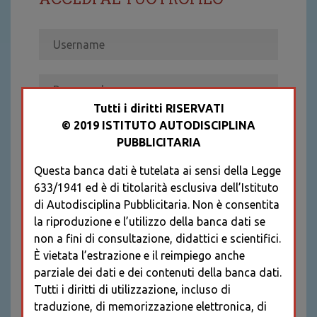
Tutti i diritti RISERVATI
© 2019 ISTITUTO AUTODISCIPLINA
ACCEDI
PUBBLICITARIA
Recupera password
Questa banca dati è tutelata ai sensi della Legge
REGISTRATI
633/1941 ed è di titolarità esclusiva dell’Istituto
* I CAMPI CONTRASSEGNATI SONO
di Autodisciplina Pubblicitaria. Non è consentita
OBBLIGATORI
la riproduzione e l’utilizzo della banca dati se
non a fini di consultazione, didattici e scientifici.
È vietata l’estrazione e il reimpiego anche
parziale dei dati e dei contenuti della banca dati.
Tutti i diritti di utilizzazione, incluso di
traduzione, di memorizzazione elettronica, di