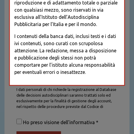
riproduzione e di adattamento totale o parziale
con qualsiasi mezzo, sono riservati in via
esclusiva all’Istituto dell’Autodisciplina
Pubblicitaria per l’Italia e per il mondo.
I contenuti della banca dati, inclusi testi e i dati
ivi contenuti, sono curati con scrupolosa
attenzione. La redazione, messa a disposizione
e pubblicazione degli stessi non potrà
comportare per l’istituto alcuna responsabilità
per eventuali errori o inesattezze.
Informativa sul trattamento dei dati personali
I dati personali di chi richiede la registrazione al Database
delle decisioni autodisciplinari saranno trattati solo ed
esclusivamente per la finalità di gestione degli account,
nel rispetto delle procedure previste dal Codice di
Autodisciplina della Comunicazione Commerciale. I dati
saranno trattati con tutte le cautele richieste dalla legge e
Ho preso visione dell'informativa *
saranno conservati per la durata stabilita caso per caso
dalla legge, con particolare riferimento agli obblighi