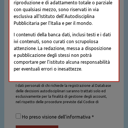
riproduzione e di adattamento totale o parziale
con qualsiasi mezzo, sono riservati in via
esclusiva all’Istituto dell’Autodisciplina
Pubblicitaria per l’Italia e per il mondo.
I contenuti della banca dati, inclusi testi e i dati
ivi contenuti, sono curati con scrupolosa
attenzione. La redazione, messa a disposizione
e pubblicazione degli stessi non potrà
comportare per l’istituto alcuna responsabilità
per eventuali errori o inesattezze.
Informativa sul trattamento dei dati personali
I dati personali di chi richiede la registrazione al Database
delle decisioni autodisciplinari saranno trattati solo ed
esclusivamente per la finalità di gestione degli account,
nel rispetto delle procedure previste dal Codice di
Autodisciplina della Comunicazione Commerciale. I dati
saranno trattati con tutte le cautele richieste dalla legge e
Ho preso visione dell'informativa *
saranno conservati per la durata stabilita caso per caso
dalla legge, con particolare riferimento agli obblighi