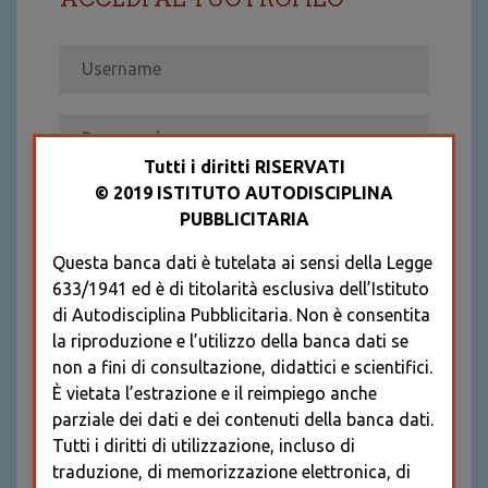
Tutti i diritti RISERVATI
© 2019 ISTITUTO AUTODISCIPLINA
ACCEDI
PUBBLICITARIA
Recupera password
Questa banca dati è tutelata ai sensi della Legge
REGISTRATI
633/1941 ed è di titolarità esclusiva dell’Istituto
* I CAMPI CONTRASSEGNATI SONO
di Autodisciplina Pubblicitaria. Non è consentita
OBBLIGATORI
la riproduzione e l’utilizzo della banca dati se
non a fini di consultazione, didattici e scientifici.
È vietata l’estrazione e il reimpiego anche
parziale dei dati e dei contenuti della banca dati.
Tutti i diritti di utilizzazione, incluso di
traduzione, di memorizzazione elettronica, di