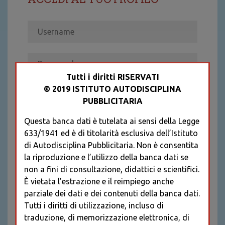
Tutti i diritti RISERVATI
© 2019 ISTITUTO AUTODISCIPLINA
ACCEDI
PUBBLICITARIA
Recupera password
Questa banca dati è tutelata ai sensi della Legge
REGISTRATI
633/1941 ed è di titolarità esclusiva dell’Istituto
* I CAMPI CONTRASSEGNATI SONO
di Autodisciplina Pubblicitaria. Non è consentita
OBBLIGATORI
la riproduzione e l’utilizzo della banca dati se
non a fini di consultazione, didattici e scientifici.
È vietata l’estrazione e il reimpiego anche
parziale dei dati e dei contenuti della banca dati.
Tutti i diritti di utilizzazione, incluso di
traduzione, di memorizzazione elettronica, di