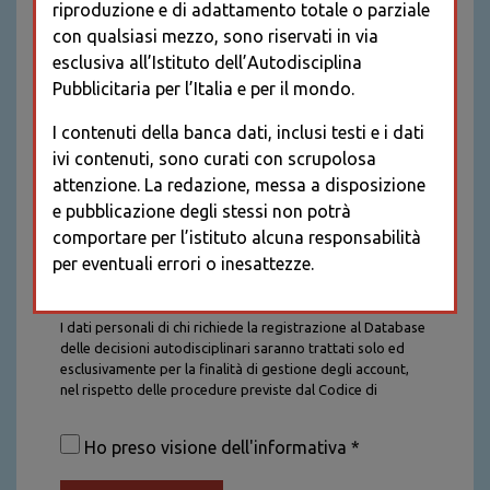
riproduzione e di adattamento totale o parziale
con qualsiasi mezzo, sono riservati in via
esclusiva all’Istituto dell’Autodisciplina
Pubblicitaria per l’Italia e per il mondo.
I contenuti della banca dati, inclusi testi e i dati
ivi contenuti, sono curati con scrupolosa
attenzione. La redazione, messa a disposizione
e pubblicazione degli stessi non potrà
comportare per l’istituto alcuna responsabilità
per eventuali errori o inesattezze.
Informativa sul trattamento dei dati personali
I dati personali di chi richiede la registrazione al Database
delle decisioni autodisciplinari saranno trattati solo ed
esclusivamente per la finalità di gestione degli account,
nel rispetto delle procedure previste dal Codice di
Autodisciplina della Comunicazione Commerciale. I dati
saranno trattati con tutte le cautele richieste dalla legge e
Ho preso visione dell'informativa *
saranno conservati per la durata stabilita caso per caso
dalla legge, con particolare riferimento agli obblighi