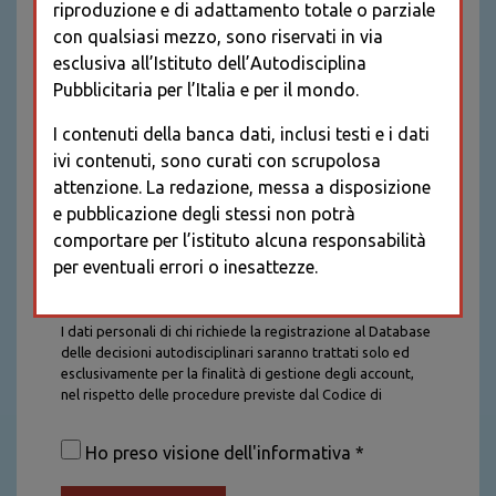
riproduzione e di adattamento totale o parziale
con qualsiasi mezzo, sono riservati in via
esclusiva all’Istituto dell’Autodisciplina
Pubblicitaria per l’Italia e per il mondo.
I contenuti della banca dati, inclusi testi e i dati
ivi contenuti, sono curati con scrupolosa
attenzione. La redazione, messa a disposizione
e pubblicazione degli stessi non potrà
comportare per l’istituto alcuna responsabilità
per eventuali errori o inesattezze.
Informativa sul trattamento dei dati personali
I dati personali di chi richiede la registrazione al Database
delle decisioni autodisciplinari saranno trattati solo ed
esclusivamente per la finalità di gestione degli account,
nel rispetto delle procedure previste dal Codice di
Autodisciplina della Comunicazione Commerciale. I dati
saranno trattati con tutte le cautele richieste dalla legge e
Ho preso visione dell'informativa *
saranno conservati per la durata stabilita caso per caso
dalla legge, con particolare riferimento agli obblighi