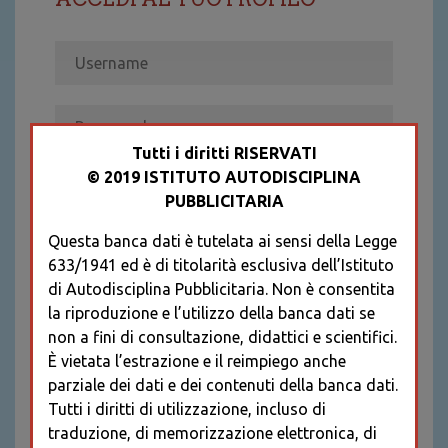
Tutti i diritti RISERVATI
© 2019 ISTITUTO AUTODISCIPLINA
ACCEDI
PUBBLICITARIA
Recupera password
Questa banca dati è tutelata ai sensi della Legge
REGISTRATI
633/1941 ed è di titolarità esclusiva dell’Istituto
* I CAMPI CONTRASSEGNATI SONO
di Autodisciplina Pubblicitaria. Non è consentita
OBBLIGATORI
la riproduzione e l’utilizzo della banca dati se
non a fini di consultazione, didattici e scientifici.
È vietata l’estrazione e il reimpiego anche
parziale dei dati e dei contenuti della banca dati.
Tutti i diritti di utilizzazione, incluso di
traduzione, di memorizzazione elettronica, di