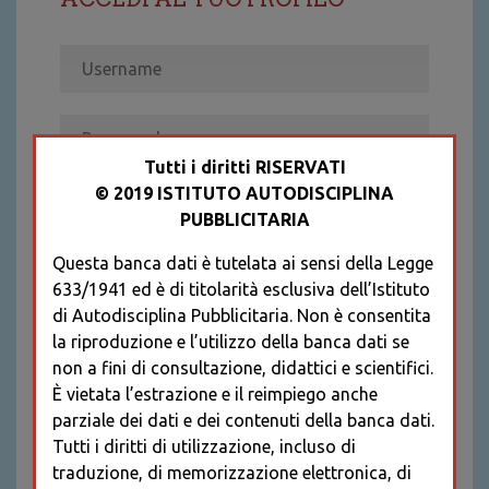
Tutti i diritti RISERVATI
© 2019 ISTITUTO AUTODISCIPLINA
ACCEDI
PUBBLICITARIA
Recupera password
Questa banca dati è tutelata ai sensi della Legge
REGISTRATI
633/1941 ed è di titolarità esclusiva dell’Istituto
* I CAMPI CONTRASSEGNATI SONO
di Autodisciplina Pubblicitaria. Non è consentita
OBBLIGATORI
la riproduzione e l’utilizzo della banca dati se
non a fini di consultazione, didattici e scientifici.
È vietata l’estrazione e il reimpiego anche
parziale dei dati e dei contenuti della banca dati.
Tutti i diritti di utilizzazione, incluso di
traduzione, di memorizzazione elettronica, di