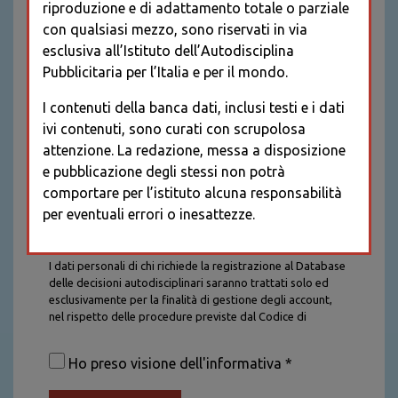
riproduzione e di adattamento totale o parziale
con qualsiasi mezzo, sono riservati in via
esclusiva all’Istituto dell’Autodisciplina
Pubblicitaria per l’Italia e per il mondo.
I contenuti della banca dati, inclusi testi e i dati
ivi contenuti, sono curati con scrupolosa
attenzione. La redazione, messa a disposizione
e pubblicazione degli stessi non potrà
comportare per l’istituto alcuna responsabilità
per eventuali errori o inesattezze.
Informativa sul trattamento dei dati personali
I dati personali di chi richiede la registrazione al Database
delle decisioni autodisciplinari saranno trattati solo ed
esclusivamente per la finalità di gestione degli account,
nel rispetto delle procedure previste dal Codice di
Autodisciplina della Comunicazione Commerciale. I dati
saranno trattati con tutte le cautele richieste dalla legge e
Ho preso visione dell'informativa *
saranno conservati per la durata stabilita caso per caso
dalla legge, con particolare riferimento agli obblighi