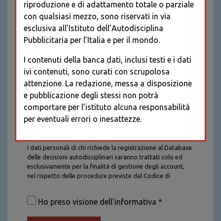
riproduzione e di adattamento totale o parziale
con qualsiasi mezzo, sono riservati in via
esclusiva all’Istituto dell’Autodisciplina
Pubblicitaria per l’Italia e per il mondo.
I contenuti della banca dati, inclusi testi e i dati
ivi contenuti, sono curati con scrupolosa
attenzione. La redazione, messa a disposizione
e pubblicazione degli stessi non potrà
comportare per l’istituto alcuna responsabilità
per eventuali errori o inesattezze.
Informativa sul trattamento dei dati personali
I dati personali di chi richiede la registrazione al Database
delle decisioni autodisciplinari saranno trattati solo ed
esclusivamente per la finalità di gestione degli account,
nel rispetto delle procedure previste dal Codice di
Autodisciplina della Comunicazione Commerciale. I dati
saranno trattati con tutte le cautele richieste dalla legge e
Ho preso visione dell'informativa *
saranno conservati per la durata stabilita caso per caso
dalla legge, con particolare riferimento agli obblighi