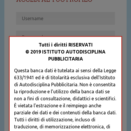
Tutti i diritti RISERVATI
© 2019 ISTITUTO AUTODISCIPLINA
ACCEDI
PUBBLICITARIA
Recupera password
Questa banca dati è tutelata ai sensi della Legge
REGISTRATI
633/1941 ed è di titolarità esclusiva dell’Istituto
* I CAMPI CONTRASSEGNATI SONO
di Autodisciplina Pubblicitaria. Non è consentita
OBBLIGATORI
la riproduzione e l’utilizzo della banca dati se
non a fini di consultazione, didattici e scientifici.
È vietata l’estrazione e il reimpiego anche
parziale dei dati e dei contenuti della banca dati.
Tutti i diritti di utilizzazione, incluso di
traduzione, di memorizzazione elettronica, di