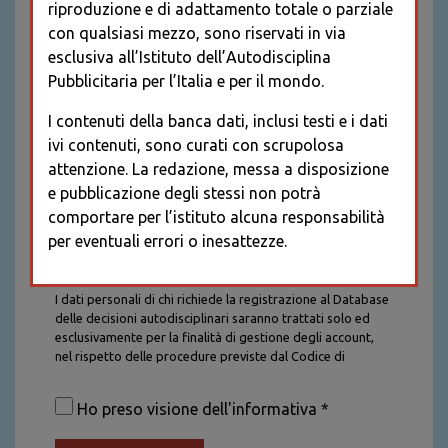
riproduzione e di adattamento totale o parziale
con qualsiasi mezzo, sono riservati in via
esclusiva all’Istituto dell’Autodisciplina
Pubblicitaria per l’Italia e per il mondo.
I contenuti della banca dati, inclusi testi e i dati
ivi contenuti, sono curati con scrupolosa
attenzione. La redazione, messa a disposizione
e pubblicazione degli stessi non potrà
comportare per l’istituto alcuna responsabilità
per eventuali errori o inesattezze.
Informativa sul trattamento dei dati personali
I dati personali di chi richiede la registrazione al Database
delle decisioni autodisciplinari saranno trattati solo ed
esclusivamente per la finalità di gestione degli account,
nel rispetto delle procedure previste dal Codice di
Autodisciplina della Comunicazione Commerciale. I dati
saranno trattati con tutte le cautele richieste dalla legge e
Ho preso visione dell'informativa *
saranno conservati per la durata stabilita caso per caso
dalla legge, con particolare riferimento agli obblighi