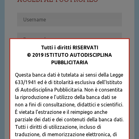
Tutti i diritti RISERVATI
© 2019 ISTITUTO AUTODISCIPLINA
ACCEDI
PUBBLICITARIA
Recupera password
Questa banca dati è tutelata ai sensi della Legge
REGISTRATI
633/1941 ed è di titolarità esclusiva dell’Istituto
* I CAMPI CONTRASSEGNATI SONO
di Autodisciplina Pubblicitaria. Non è consentita
OBBLIGATORI
la riproduzione e l’utilizzo della banca dati se
non a fini di consultazione, didattici e scientifici.
È vietata l’estrazione e il reimpiego anche
parziale dei dati e dei contenuti della banca dati.
Tutti i diritti di utilizzazione, incluso di
traduzione, di memorizzazione elettronica, di