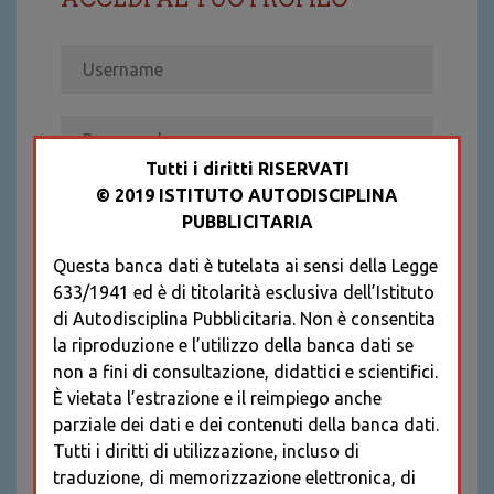
Tutti i diritti RISERVATI
© 2019 ISTITUTO AUTODISCIPLINA
ACCEDI
PUBBLICITARIA
Recupera password
Questa banca dati è tutelata ai sensi della Legge
REGISTRATI
633/1941 ed è di titolarità esclusiva dell’Istituto
* I CAMPI CONTRASSEGNATI SONO
di Autodisciplina Pubblicitaria. Non è consentita
OBBLIGATORI
la riproduzione e l’utilizzo della banca dati se
non a fini di consultazione, didattici e scientifici.
È vietata l’estrazione e il reimpiego anche
parziale dei dati e dei contenuti della banca dati.
Tutti i diritti di utilizzazione, incluso di
traduzione, di memorizzazione elettronica, di