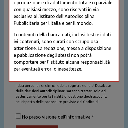
riproduzione e di adattamento totale o parziale
con qualsiasi mezzo, sono riservati in via
esclusiva all’Istituto dell’Autodisciplina
Pubblicitaria per l’Italia e per il mondo.
I contenuti della banca dati, inclusi testi e i dati
ivi contenuti, sono curati con scrupolosa
attenzione. La redazione, messa a disposizione
e pubblicazione degli stessi non potrà
comportare per l’istituto alcuna responsabilità
per eventuali errori o inesattezze.
Informativa sul trattamento dei dati personali
I dati personali di chi richiede la registrazione al Database
delle decisioni autodisciplinari saranno trattati solo ed
esclusivamente per la finalità di gestione degli account,
nel rispetto delle procedure previste dal Codice di
Autodisciplina della Comunicazione Commerciale. I dati
saranno trattati con tutte le cautele richieste dalla legge e
Ho preso visione dell'informativa *
saranno conservati per la durata stabilita caso per caso
dalla legge, con particolare riferimento agli obblighi