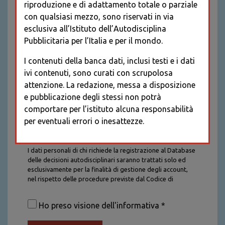
riproduzione e di adattamento totale o parziale
con qualsiasi mezzo, sono riservati in via
esclusiva all’Istituto dell’Autodisciplina
Pubblicitaria per l’Italia e per il mondo.
I contenuti della banca dati, inclusi testi e i dati
ivi contenuti, sono curati con scrupolosa
attenzione. La redazione, messa a disposizione
e pubblicazione degli stessi non potrà
comportare per l’istituto alcuna responsabilità
per eventuali errori o inesattezze.
Informativa sul trattamento dei dati personali
I dati personali di chi richiede la registrazione al Database
delle decisioni autodisciplinari saranno trattati solo ed
esclusivamente per la finalità di gestione degli account,
nel rispetto delle procedure previste dal Codice di
Autodisciplina della Comunicazione Commerciale. I dati
saranno trattati con tutte le cautele richieste dalla legge e
Ho preso visione dell'informativa *
saranno conservati per la durata stabilita caso per caso
dalla legge, con particolare riferimento agli obblighi