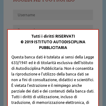
Tutti i diritti RISERVATI
© 2019 ISTITUTO AUTODISCIPLINA
ACCEDI
PUBBLICITARIA
Recupera password
Questa banca dati è tutelata ai sensi della Legge
REGISTRATI
633/1941 ed è di titolarità esclusiva dell’Istituto
* I CAMPI CONTRASSEGNATI SONO
di Autodisciplina Pubblicitaria. Non è consentita
OBBLIGATORI
la riproduzione e l’utilizzo della banca dati se
non a fini di consultazione, didattici e scientifici.
È vietata l’estrazione e il reimpiego anche
parziale dei dati e dei contenuti della banca dati.
Tutti i diritti di utilizzazione, incluso di
traduzione, di memorizzazione elettronica, di