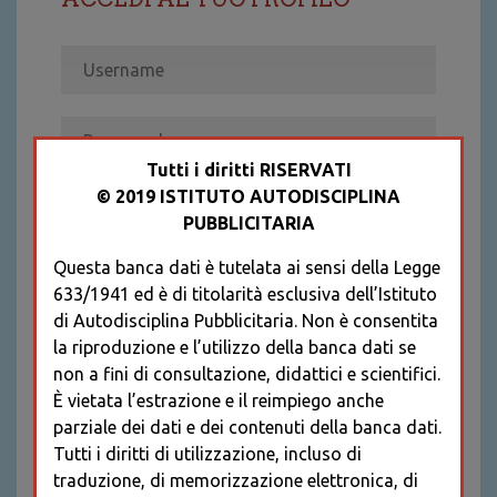
Tutti i diritti RISERVATI
© 2019 ISTITUTO AUTODISCIPLINA
ACCEDI
PUBBLICITARIA
Recupera password
Questa banca dati è tutelata ai sensi della Legge
REGISTRATI
633/1941 ed è di titolarità esclusiva dell’Istituto
* I CAMPI CONTRASSEGNATI SONO
di Autodisciplina Pubblicitaria. Non è consentita
OBBLIGATORI
la riproduzione e l’utilizzo della banca dati se
non a fini di consultazione, didattici e scientifici.
È vietata l’estrazione e il reimpiego anche
parziale dei dati e dei contenuti della banca dati.
Tutti i diritti di utilizzazione, incluso di
traduzione, di memorizzazione elettronica, di