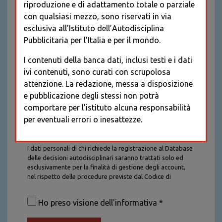
riproduzione e di adattamento totale o parziale
con qualsiasi mezzo, sono riservati in via
esclusiva all’Istituto dell’Autodisciplina
Pubblicitaria per l’Italia e per il mondo.
I contenuti della banca dati, inclusi testi e i dati
ivi contenuti, sono curati con scrupolosa
attenzione. La redazione, messa a disposizione
e pubblicazione degli stessi non potrà
comportare per l’istituto alcuna responsabilità
per eventuali errori o inesattezze.
Informativa sul trattamento dei dati personali
I dati personali di chi richiede la registrazione al Database
delle decisioni autodisciplinari saranno trattati solo ed
esclusivamente per la finalità di gestione degli account,
nel rispetto delle procedure previste dal Codice di
Autodisciplina della Comunicazione Commerciale. I dati
saranno trattati con tutte le cautele richieste dalla legge e
Ho preso visione dell'informativa *
saranno conservati per la durata stabilita caso per caso
dalla legge, con particolare riferimento agli obblighi