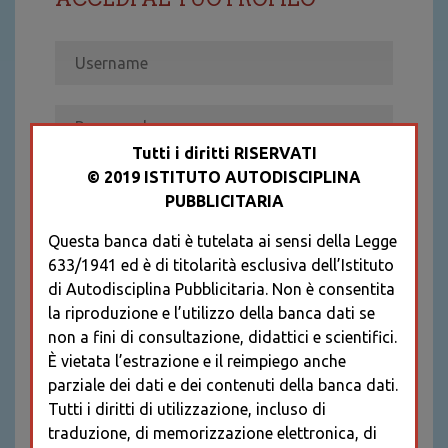
Tutti i diritti RISERVATI
© 2019 ISTITUTO AUTODISCIPLINA
ACCEDI
PUBBLICITARIA
Recupera password
Questa banca dati è tutelata ai sensi della Legge
REGISTRATI
633/1941 ed è di titolarità esclusiva dell’Istituto
* I CAMPI CONTRASSEGNATI SONO
di Autodisciplina Pubblicitaria. Non è consentita
OBBLIGATORI
la riproduzione e l’utilizzo della banca dati se
non a fini di consultazione, didattici e scientifici.
È vietata l’estrazione e il reimpiego anche
parziale dei dati e dei contenuti della banca dati.
Tutti i diritti di utilizzazione, incluso di
traduzione, di memorizzazione elettronica, di