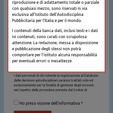
riproduzione e di adattamento totale o parziale
con qualsiasi mezzo, sono riservati in via
esclusiva all’Istituto dell’Autodisciplina
Pubblicitaria per l’Italia e per il mondo.
I contenuti della banca dati, inclusi testi e i dati
ivi contenuti, sono curati con scrupolosa
attenzione. La redazione, messa a disposizione
e pubblicazione degli stessi non potrà
comportare per l’istituto alcuna responsabilità
per eventuali errori o inesattezze.
Informativa sul trattamento dei dati personali
I dati personali di chi richiede la registrazione al Database
delle decisioni autodisciplinari saranno trattati solo ed
esclusivamente per la finalità di gestione degli account,
nel rispetto delle procedure previste dal Codice di
Autodisciplina della Comunicazione Commerciale. I dati
saranno trattati con tutte le cautele richieste dalla legge e
Ho preso visione dell'informativa *
saranno conservati per la durata stabilita caso per caso
dalla legge, con particolare riferimento agli obblighi