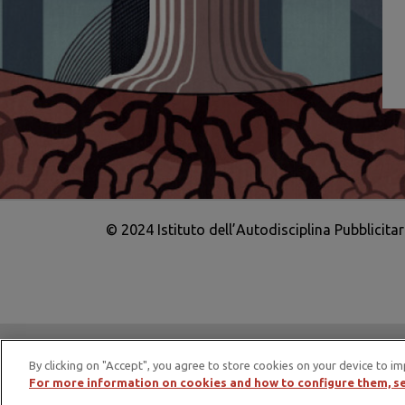
© 2024 Istituto dell’Autodisciplina Pubblicita
IAP è membro di EASA – European Adv
By clicking on "Accept", you agree to store cookies on your device to im
For more information on cookies and how to configure them, se