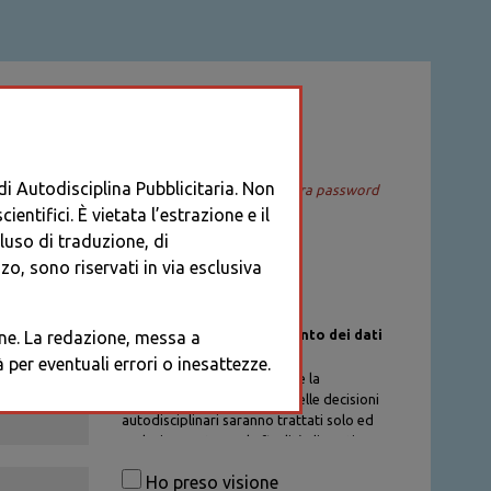
ACCEDI
 di Autodisciplina Pubblicitaria. Non
Recupera password
entifici. È vietata l’estrazione e il
cluso di traduzione, di
o, sono riservati in via esclusiva
Informativa sul trattamento dei dati
ione. La redazione, messa a
personali
per eventuali errori o inesattezze.
I dati personali di chi richiede la
registrazione al Database delle decisioni
autodisciplinari saranno trattati solo ed
esclusivamente per la finalità di gestione
degli account, nel rispetto delle
Ho preso visione
procedure previste dal Codice di