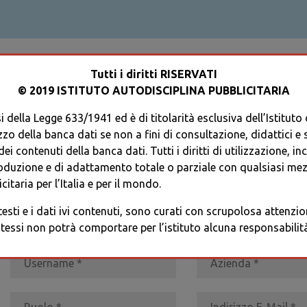
ACCEDI AL TUO PROFILO
Tutti i diritti RISERVATI
© 2019 ISTITUTO AUTODISCIPLINA PUBBLICITARIA
 della Legge 633/1941 ed è di titolarità esclusiva dell’Istituto
zzo della banca dati se non a fini di consultazione, didattici e sci
i contenuti della banca dati. Tutti i diritti di utilizzazione, in
oduzione e di adattamento totale o parziale con qualsiasi mezz
REGISTRATI
* I CAMPI CONTRASSEGNATI SONO OBBLIGATORI
citaria per l’Italia e per il mondo.
 testi e i dati ivi contenuti, sono curati con scrupolosa attenz
tessi non potrà comportare per l’istituto alcuna responsabilità 