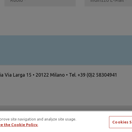
ria Via Larga 15 • 20122 Milano • Tel. +39 (0)2 58304941
ertising Standards Alliance e di ICAS – International Council
prove site navigation and analyze site usage.
Cookies S
e the Cookie Policy.