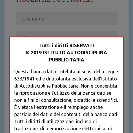
Tutti i diritti RISERVATI
© 2019 ISTITUTO AUTODISCIPLINA
ACCEDI
PUBBLICITARIA
Recupera password
Questa banca dati è tutelata ai sensi della Legge
REGISTRATI
633/1941 ed è di titolarità esclusiva dell’Istituto
* I CAMPI CONTRASSEGNATI SONO
di Autodisciplina Pubblicitaria. Non è consentita
OBBLIGATORI
la riproduzione e l’utilizzo della banca dati se
non a fini di consultazione, didattici e scientifici.
È vietata l’estrazione e il reimpiego anche
parziale dei dati e dei contenuti della banca dati.
Tutti i diritti di utilizzazione, incluso di
traduzione, di memorizzazione elettronica, di