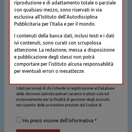
riproduzione e di adattamento totale o parziale
con qualsiasi mezzo, sono riservati in via
esclusiva all’Istituto dell’Autodisciplina
Pubblicitaria per l’Italia e per il mondo.
I contenuti della banca dati, inclusi testi e i dati
ivi contenuti, sono curati con scrupolosa
attenzione. La redazione, messa a disposizione
e pubblicazione degli stessi non potrà
comportare per l’istituto alcuna responsabilità
per eventuali errori o inesattezze.
Informativa sul trattamento dei dati personali
I dati personali di chi richiede la registrazione al Database
delle decisioni autodisciplinari saranno trattati solo ed
esclusivamente per la finalità di gestione degli account,
nel rispetto delle procedure previste dal Codice di
Autodisciplina della Comunicazione Commerciale. I dati
saranno trattati con tutte le cautele richieste dalla legge e
Ho preso visione dell'informativa *
saranno conservati per la durata stabilita caso per caso
dalla legge, con particolare riferimento agli obblighi