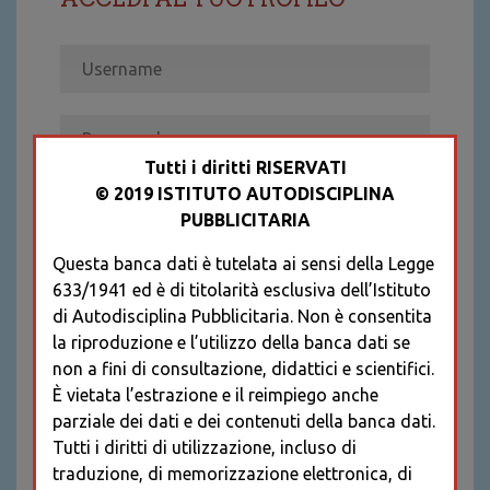
Tutti i diritti RISERVATI
© 2019 ISTITUTO AUTODISCIPLINA
ACCEDI
PUBBLICITARIA
Recupera password
Questa banca dati è tutelata ai sensi della Legge
REGISTRATI
633/1941 ed è di titolarità esclusiva dell’Istituto
* I CAMPI CONTRASSEGNATI SONO
di Autodisciplina Pubblicitaria. Non è consentita
OBBLIGATORI
la riproduzione e l’utilizzo della banca dati se
non a fini di consultazione, didattici e scientifici.
È vietata l’estrazione e il reimpiego anche
parziale dei dati e dei contenuti della banca dati.
Tutti i diritti di utilizzazione, incluso di
traduzione, di memorizzazione elettronica, di