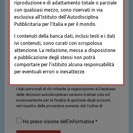
riproduzione e di adattamento totale o parziale
con qualsiasi mezzo, sono riservati in via
esclusiva all’Istituto dell’Autodisciplina
Pubblicitaria per l’Italia e per il mondo.
I contenuti della banca dati, inclusi testi e i dati
ivi contenuti, sono curati con scrupolosa
attenzione. La redazione, messa a disposizione
e pubblicazione degli stessi non potrà
comportare per l’istituto alcuna responsabilità
per eventuali errori o inesattezze.
Informativa sul trattamento dei dati personali
I dati personali di chi richiede la registrazione al Database
delle decisioni autodisciplinari saranno trattati solo ed
esclusivamente per la finalità di gestione degli account,
nel rispetto delle procedure previste dal Codice di
Autodisciplina della Comunicazione Commerciale. I dati
saranno trattati con tutte le cautele richieste dalla legge e
Ho preso visione dell'informativa *
saranno conservati per la durata stabilita caso per caso
dalla legge, con particolare riferimento agli obblighi