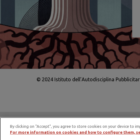
© 2024 Istituto dell’Autodisciplina Pubblicita
IAP è membro di EASA – European Adv
By clicking on "Accept", you agree to store cookies on your device to im
For more information on cookies and how to configure them, se