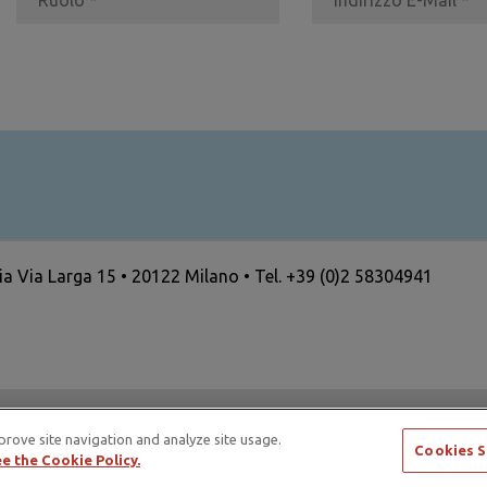
ria Via Larga 15 • 20122 Milano • Tel. +39 (0)2 58304941
ertising Standards Alliance e di ICAS – International Council
prove site navigation and analyze site usage.
Cookies S
e the Cookie Policy.