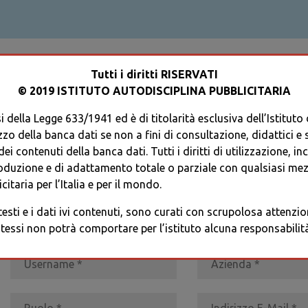
ACCEDI AL TUO PROFILO
Tutti i diritti RISERVATI
© 2019 ISTITUTO AUTODISCIPLINA PUBBLICITARIA
 della Legge 633/1941 ed è di titolarità esclusiva dell’Istituto
zzo della banca dati se non a fini di consultazione, didattici e sci
i contenuti della banca dati. Tutti i diritti di utilizzazione, in
oduzione e di adattamento totale o parziale con qualsiasi mezz
REGISTRATI
* I CAMPI CONTRASSEGNATI SONO OBBLIGATORI
citaria per l’Italia e per il mondo.
 testi e i dati ivi contenuti, sono curati con scrupolosa attenz
tessi non potrà comportare per l’istituto alcuna responsabilità 