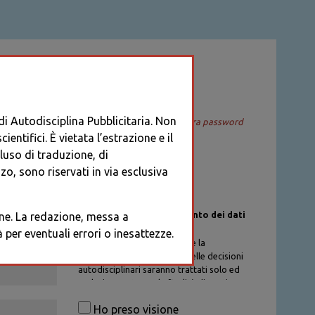
ACCEDI
 di Autodisciplina Pubblicitaria. Non
Recupera password
entifici. È vietata l’estrazione e il
cluso di traduzione, di
o, sono riservati in via esclusiva
Informativa sul trattamento dei dati
ione. La redazione, messa a
personali
per eventuali errori o inesattezze.
I dati personali di chi richiede la
registrazione al Database delle decisioni
autodisciplinari saranno trattati solo ed
esclusivamente per la finalità di gestione
degli account, nel rispetto delle
Ho preso visione
procedure previste dal Codice di