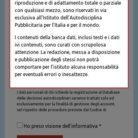
riproduzione e di adattamento totale o parziale
con qualsiasi mezzo, sono riservati in via
esclusiva all’Istituto dell’Autodisciplina
Pubblicitaria per l’Italia e per il mondo.
I contenuti della banca dati, inclusi testi e i dati
ivi contenuti, sono curati con scrupolosa
attenzione. La redazione, messa a disposizione
e pubblicazione degli stessi non potrà
comportare per l’istituto alcuna responsabilità
per eventuali errori o inesattezze.
Informativa sul trattamento dei dati personali
I dati personali di chi richiede la registrazione al Database
delle decisioni autodisciplinari saranno trattati solo ed
esclusivamente per la finalità di gestione degli account,
nel rispetto delle procedure previste dal Codice di
Autodisciplina della Comunicazione Commerciale. I dati
saranno trattati con tutte le cautele richieste dalla legge e
Ho preso visione dell'informativa *
saranno conservati per la durata stabilita caso per caso
dalla legge, con particolare riferimento agli obblighi