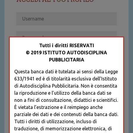
Tutti i diritti RISERVATI
© 2019 ISTITUTO AUTODISCIPLINA
ACCEDI
PUBBLICITARIA
Recupera password
Questa banca dati è tutelata ai sensi della Legge
REGISTRATI
633/1941 ed è di titolarità esclusiva dell’Istituto
* I CAMPI CONTRASSEGNATI SONO
di Autodisciplina Pubblicitaria. Non è consentita
OBBLIGATORI
la riproduzione e l’utilizzo della banca dati se
non a fini di consultazione, didattici e scientifici.
È vietata l’estrazione e il reimpiego anche
parziale dei dati e dei contenuti della banca dati.
Tutti i diritti di utilizzazione, incluso di
traduzione, di memorizzazione elettronica, di