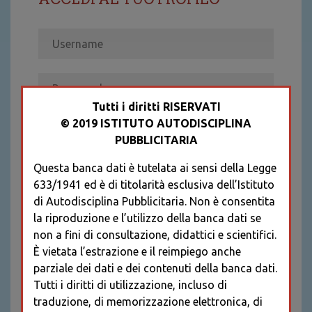
Tutti i diritti RISERVATI
© 2019 ISTITUTO AUTODISCIPLINA
ACCEDI
PUBBLICITARIA
Recupera password
Questa banca dati è tutelata ai sensi della Legge
REGISTRATI
633/1941 ed è di titolarità esclusiva dell’Istituto
* I CAMPI CONTRASSEGNATI SONO
di Autodisciplina Pubblicitaria. Non è consentita
OBBLIGATORI
la riproduzione e l’utilizzo della banca dati se
non a fini di consultazione, didattici e scientifici.
È vietata l’estrazione e il reimpiego anche
parziale dei dati e dei contenuti della banca dati.
Tutti i diritti di utilizzazione, incluso di
traduzione, di memorizzazione elettronica, di