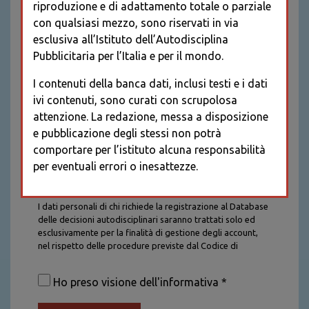
riproduzione e di adattamento totale o parziale
con qualsiasi mezzo, sono riservati in via
esclusiva all’Istituto dell’Autodisciplina
Pubblicitaria per l’Italia e per il mondo.
I contenuti della banca dati, inclusi testi e i dati
ivi contenuti, sono curati con scrupolosa
attenzione. La redazione, messa a disposizione
e pubblicazione degli stessi non potrà
comportare per l’istituto alcuna responsabilità
per eventuali errori o inesattezze.
Informativa sul trattamento dei dati personali
I dati personali di chi richiede la registrazione al Database
delle decisioni autodisciplinari saranno trattati solo ed
esclusivamente per la finalità di gestione degli account,
nel rispetto delle procedure previste dal Codice di
Autodisciplina della Comunicazione Commerciale. I dati
saranno trattati con tutte le cautele richieste dalla legge e
Ho preso visione dell'informativa *
saranno conservati per la durata stabilita caso per caso
dalla legge, con particolare riferimento agli obblighi