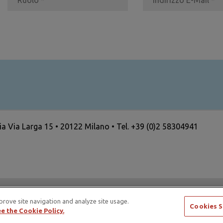
ria Via Larga 15 • 20122 Milano • Tel. +39 (0)2 58304941
ertising Standards Alliance e di ICAS – International Council
prove site navigation and analyze site usage.
Cookies S
e the Cookie Policy.