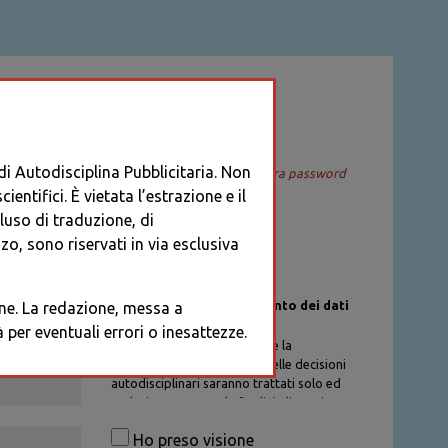
ACCEDI
 di Autodisciplina Pubblicitaria. Non
Recupera password
entifici. È vietata l’estrazione e il
cluso di traduzione, di
o, sono riservati in via esclusiva
Informativa sul trattamento dei dati
ione. La redazione, messa a
personali
per eventuali errori o inesattezze.
I dati personali di chi richiede la
registrazione al Database delle decisioni
autodisciplinari saranno trattati solo ed
esclusivamente per la finalità di gestione
degli account, nel rispetto delle
Ho preso visione
procedure previste dal Codice di