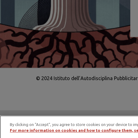
© 2024 Istituto dell’Autodisciplina Pubblicita
IAP è membro di EASA – European Adv
By clicking on "Accept", you agree to store cookies on your device to im
For more information on cookies and how to configure them, se