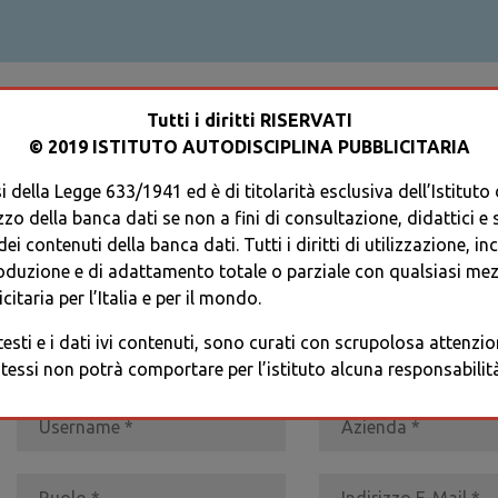
ACCEDI AL TUO PROFILO
Tutti i diritti RISERVATI
© 2019 ISTITUTO AUTODISCIPLINA PUBBLICITARIA
 della Legge 633/1941 ed è di titolarità esclusiva dell’Istituto
zzo della banca dati se non a fini di consultazione, didattici e sci
i contenuti della banca dati. Tutti i diritti di utilizzazione, in
oduzione e di adattamento totale o parziale con qualsiasi mezz
REGISTRATI
* I CAMPI CONTRASSEGNATI SONO OBBLIGATORI
citaria per l’Italia e per il mondo.
 testi e i dati ivi contenuti, sono curati con scrupolosa attenz
tessi non potrà comportare per l’istituto alcuna responsabilità 