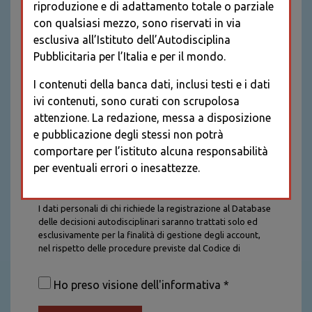
riproduzione e di adattamento totale o parziale
con qualsiasi mezzo, sono riservati in via
esclusiva all’Istituto dell’Autodisciplina
Pubblicitaria per l’Italia e per il mondo.
I contenuti della banca dati, inclusi testi e i dati
ivi contenuti, sono curati con scrupolosa
attenzione. La redazione, messa a disposizione
e pubblicazione degli stessi non potrà
comportare per l’istituto alcuna responsabilità
per eventuali errori o inesattezze.
Informativa sul trattamento dei dati personali
I dati personali di chi richiede la registrazione al Database
delle decisioni autodisciplinari saranno trattati solo ed
esclusivamente per la finalità di gestione degli account,
nel rispetto delle procedure previste dal Codice di
Autodisciplina della Comunicazione Commerciale. I dati
saranno trattati con tutte le cautele richieste dalla legge e
Ho preso visione dell'informativa *
saranno conservati per la durata stabilita caso per caso
dalla legge, con particolare riferimento agli obblighi