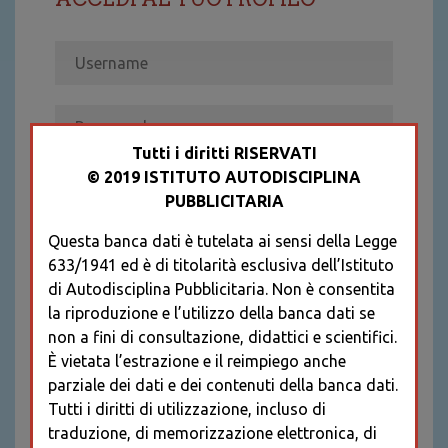
Tutti i diritti RISERVATI
© 2019 ISTITUTO AUTODISCIPLINA
ACCEDI
PUBBLICITARIA
Recupera password
Questa banca dati è tutelata ai sensi della Legge
REGISTRATI
633/1941 ed è di titolarità esclusiva dell’Istituto
* I CAMPI CONTRASSEGNATI SONO
di Autodisciplina Pubblicitaria. Non è consentita
OBBLIGATORI
la riproduzione e l’utilizzo della banca dati se
non a fini di consultazione, didattici e scientifici.
È vietata l’estrazione e il reimpiego anche
parziale dei dati e dei contenuti della banca dati.
Tutti i diritti di utilizzazione, incluso di
traduzione, di memorizzazione elettronica, di