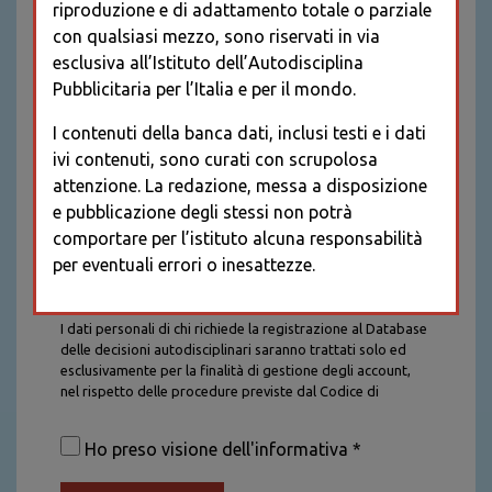
riproduzione e di adattamento totale o parziale
con qualsiasi mezzo, sono riservati in via
esclusiva all’Istituto dell’Autodisciplina
Pubblicitaria per l’Italia e per il mondo.
I contenuti della banca dati, inclusi testi e i dati
ivi contenuti, sono curati con scrupolosa
attenzione. La redazione, messa a disposizione
e pubblicazione degli stessi non potrà
comportare per l’istituto alcuna responsabilità
per eventuali errori o inesattezze.
Informativa sul trattamento dei dati personali
I dati personali di chi richiede la registrazione al Database
delle decisioni autodisciplinari saranno trattati solo ed
esclusivamente per la finalità di gestione degli account,
nel rispetto delle procedure previste dal Codice di
Autodisciplina della Comunicazione Commerciale. I dati
saranno trattati con tutte le cautele richieste dalla legge e
Ho preso visione dell'informativa *
saranno conservati per la durata stabilita caso per caso
dalla legge, con particolare riferimento agli obblighi