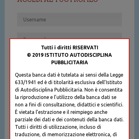
Tutti i diritti RISERVATI
© 2019 ISTITUTO AUTODISCIPLINA
ACCEDI
PUBBLICITARIA
Recupera password
Questa banca dati è tutelata ai sensi della Legge
REGISTRATI
633/1941 ed è di titolarità esclusiva dell’Istituto
* I CAMPI CONTRASSEGNATI SONO
di Autodisciplina Pubblicitaria. Non è consentita
OBBLIGATORI
la riproduzione e l’utilizzo della banca dati se
non a fini di consultazione, didattici e scientifici.
È vietata l’estrazione e il reimpiego anche
parziale dei dati e dei contenuti della banca dati.
Tutti i diritti di utilizzazione, incluso di
traduzione, di memorizzazione elettronica, di