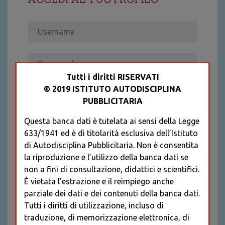
Tutti i diritti RISERVATI
© 2019 ISTITUTO AUTODISCIPLINA
ACCEDI
PUBBLICITARIA
Recupera password
Questa banca dati è tutelata ai sensi della Legge
REGISTRATI
633/1941 ed è di titolarità esclusiva dell’Istituto
* I CAMPI CONTRASSEGNATI SONO
di Autodisciplina Pubblicitaria. Non è consentita
OBBLIGATORI
la riproduzione e l’utilizzo della banca dati se
non a fini di consultazione, didattici e scientifici.
È vietata l’estrazione e il reimpiego anche
parziale dei dati e dei contenuti della banca dati.
Tutti i diritti di utilizzazione, incluso di
traduzione, di memorizzazione elettronica, di