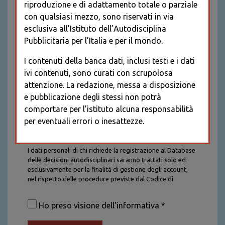
riproduzione e di adattamento totale o parziale
con qualsiasi mezzo, sono riservati in via
esclusiva all’Istituto dell’Autodisciplina
Pubblicitaria per l’Italia e per il mondo.
I contenuti della banca dati, inclusi testi e i dati
ivi contenuti, sono curati con scrupolosa
attenzione. La redazione, messa a disposizione
e pubblicazione degli stessi non potrà
comportare per l’istituto alcuna responsabilità
per eventuali errori o inesattezze.
Informativa sul trattamento dei dati personali
I dati personali di chi richiede la registrazione al Database
delle decisioni autodisciplinari saranno trattati solo ed
esclusivamente per la finalità di gestione degli account,
nel rispetto delle procedure previste dal Codice di
Autodisciplina della Comunicazione Commerciale. I dati
saranno trattati con tutte le cautele richieste dalla legge e
Ho preso visione dell'informativa *
saranno conservati per la durata stabilita caso per caso
dalla legge, con particolare riferimento agli obblighi