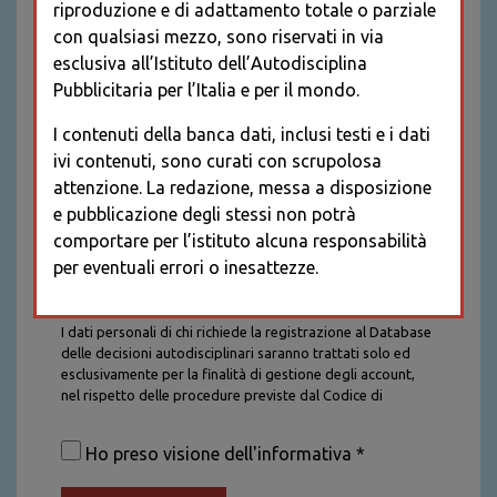
riproduzione e di adattamento totale o parziale
con qualsiasi mezzo, sono riservati in via
esclusiva all’Istituto dell’Autodisciplina
Pubblicitaria per l’Italia e per il mondo.
I contenuti della banca dati, inclusi testi e i dati
ivi contenuti, sono curati con scrupolosa
attenzione. La redazione, messa a disposizione
e pubblicazione degli stessi non potrà
comportare per l’istituto alcuna responsabilità
per eventuali errori o inesattezze.
Informativa sul trattamento dei dati personali
I dati personali di chi richiede la registrazione al Database
delle decisioni autodisciplinari saranno trattati solo ed
esclusivamente per la finalità di gestione degli account,
nel rispetto delle procedure previste dal Codice di
Autodisciplina della Comunicazione Commerciale. I dati
saranno trattati con tutte le cautele richieste dalla legge e
Ho preso visione dell'informativa *
saranno conservati per la durata stabilita caso per caso
dalla legge, con particolare riferimento agli obblighi