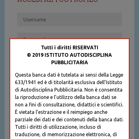
Tutti i diritti RISERVATI
© 2019 ISTITUTO AUTODISCIPLINA
ACCEDI
PUBBLICITARIA
Recupera password
Questa banca dati è tutelata ai sensi della Legge
REGISTRATI
633/1941 ed è di titolarità esclusiva dell’Istituto
* I CAMPI CONTRASSEGNATI SONO
di Autodisciplina Pubblicitaria. Non è consentita
OBBLIGATORI
la riproduzione e l’utilizzo della banca dati se
non a fini di consultazione, didattici e scientifici.
È vietata l’estrazione e il reimpiego anche
parziale dei dati e dei contenuti della banca dati.
Tutti i diritti di utilizzazione, incluso di
traduzione, di memorizzazione elettronica, di