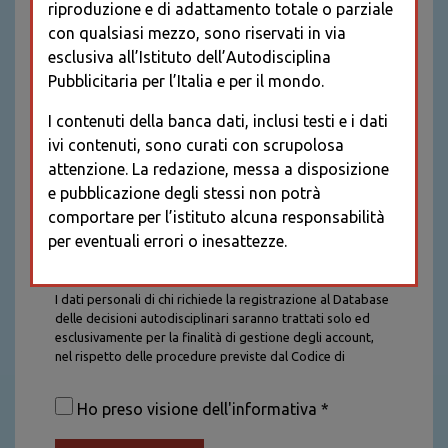
riproduzione e di adattamento totale o parziale
con qualsiasi mezzo, sono riservati in via
esclusiva all’Istituto dell’Autodisciplina
Pubblicitaria per l’Italia e per il mondo.
I contenuti della banca dati, inclusi testi e i dati
ivi contenuti, sono curati con scrupolosa
attenzione. La redazione, messa a disposizione
e pubblicazione degli stessi non potrà
comportare per l’istituto alcuna responsabilità
per eventuali errori o inesattezze.
Informativa sul trattamento dei dati personali
I dati personali di chi richiede la registrazione al Database
delle decisioni autodisciplinari saranno trattati solo ed
esclusivamente per la finalità di gestione degli account,
nel rispetto delle procedure previste dal Codice di
Autodisciplina della Comunicazione Commerciale. I dati
saranno trattati con tutte le cautele richieste dalla legge e
Ho preso visione dell'informativa *
saranno conservati per la durata stabilita caso per caso
dalla legge, con particolare riferimento agli obblighi