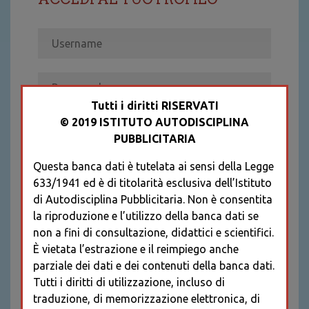
Tutti i diritti RISERVATI
© 2019 ISTITUTO AUTODISCIPLINA
ACCEDI
PUBBLICITARIA
Recupera password
Questa banca dati è tutelata ai sensi della Legge
REGISTRATI
633/1941 ed è di titolarità esclusiva dell’Istituto
* I CAMPI CONTRASSEGNATI SONO
di Autodisciplina Pubblicitaria. Non è consentita
OBBLIGATORI
la riproduzione e l’utilizzo della banca dati se
non a fini di consultazione, didattici e scientifici.
È vietata l’estrazione e il reimpiego anche
parziale dei dati e dei contenuti della banca dati.
Tutti i diritti di utilizzazione, incluso di
traduzione, di memorizzazione elettronica, di