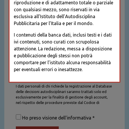
riproduzione e di adattamento totale o parziale
con qualsiasi mezzo, sono riservati in via
esclusiva all’Istituto dell’Autodisciplina
Pubblicitaria per l’Italia e per il mondo.
I contenuti della banca dati, inclusi testi e i dati
ivi contenuti, sono curati con scrupolosa
attenzione. La redazione, messa a disposizione
e pubblicazione degli stessi non potrà
comportare per l’istituto alcuna responsabilità
per eventuali errori o inesattezze.
Informativa sul trattamento dei dati personali
I dati personali di chi richiede la registrazione al Database
delle decisioni autodisciplinari saranno trattati solo ed
esclusivamente per la finalità di gestione degli account,
nel rispetto delle procedure previste dal Codice di
Autodisciplina della Comunicazione Commerciale. I dati
saranno trattati con tutte le cautele richieste dalla legge e
Ho preso visione dell'informativa *
saranno conservati per la durata stabilita caso per caso
dalla legge, con particolare riferimento agli obblighi