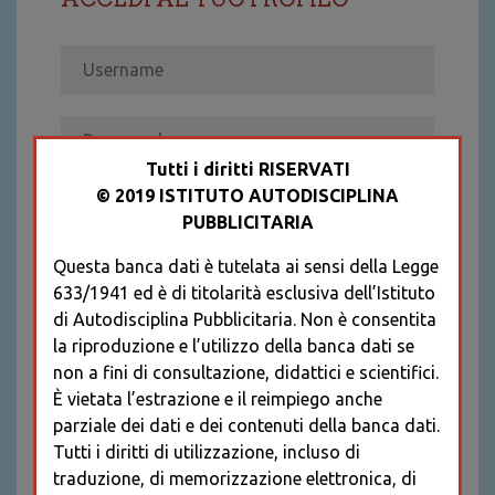
Tutti i diritti RISERVATI
© 2019 ISTITUTO AUTODISCIPLINA
ACCEDI
PUBBLICITARIA
Recupera password
Questa banca dati è tutelata ai sensi della Legge
REGISTRATI
633/1941 ed è di titolarità esclusiva dell’Istituto
* I CAMPI CONTRASSEGNATI SONO
di Autodisciplina Pubblicitaria. Non è consentita
OBBLIGATORI
la riproduzione e l’utilizzo della banca dati se
non a fini di consultazione, didattici e scientifici.
È vietata l’estrazione e il reimpiego anche
parziale dei dati e dei contenuti della banca dati.
Tutti i diritti di utilizzazione, incluso di
traduzione, di memorizzazione elettronica, di