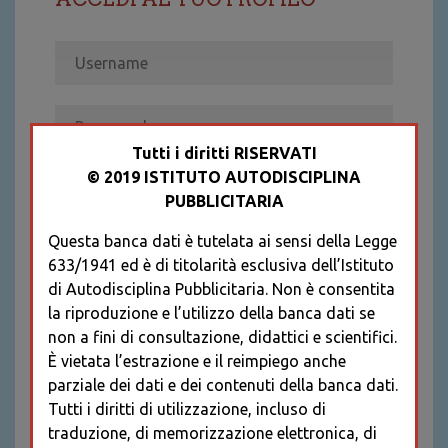
Tutti i diritti RISERVATI
© 2019 ISTITUTO AUTODISCIPLINA
ACCEDI
PUBBLICITARIA
Recupera password
Questa banca dati è tutelata ai sensi della Legge
REGISTRATI
633/1941 ed è di titolarità esclusiva dell’Istituto
* I CAMPI CONTRASSEGNATI SONO
di Autodisciplina Pubblicitaria. Non è consentita
OBBLIGATORI
la riproduzione e l’utilizzo della banca dati se
non a fini di consultazione, didattici e scientifici.
È vietata l’estrazione e il reimpiego anche
parziale dei dati e dei contenuti della banca dati.
Tutti i diritti di utilizzazione, incluso di
traduzione, di memorizzazione elettronica, di