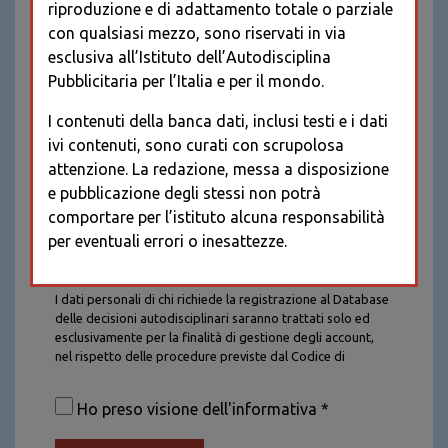
riproduzione e di adattamento totale o parziale
con qualsiasi mezzo, sono riservati in via
esclusiva all’Istituto dell’Autodisciplina
Pubblicitaria per l’Italia e per il mondo.
I contenuti della banca dati, inclusi testi e i dati
ivi contenuti, sono curati con scrupolosa
attenzione. La redazione, messa a disposizione
e pubblicazione degli stessi non potrà
comportare per l’istituto alcuna responsabilità
per eventuali errori o inesattezze.
Informativa sul trattamento dei dati personali
I dati personali di chi richiede la registrazione al Database
delle decisioni autodisciplinari saranno trattati solo ed
esclusivamente per la finalità di gestione degli account,
nel rispetto delle procedure previste dal Codice di
Autodisciplina della Comunicazione Commerciale. I dati
saranno trattati con tutte le cautele richieste dalla legge e
Ho preso visione dell'informativa *
saranno conservati per la durata stabilita caso per caso
dalla legge, con particolare riferimento agli obblighi