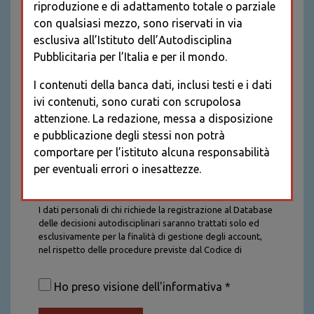
riproduzione e di adattamento totale o parziale
con qualsiasi mezzo, sono riservati in via
esclusiva all’Istituto dell’Autodisciplina
Pubblicitaria per l’Italia e per il mondo.
I contenuti della banca dati, inclusi testi e i dati
ivi contenuti, sono curati con scrupolosa
attenzione. La redazione, messa a disposizione
e pubblicazione degli stessi non potrà
comportare per l’istituto alcuna responsabilità
per eventuali errori o inesattezze.
Informativa sul trattamento dei dati personali
I dati personali di chi richiede la registrazione al Database
delle decisioni autodisciplinari saranno trattati solo ed
esclusivamente per la finalità di gestione degli account,
nel rispetto delle procedure previste dal Codice di
Autodisciplina della Comunicazione Commerciale. I dati
saranno trattati con tutte le cautele richieste dalla legge e
Ho preso visione dell'informativa *
saranno conservati per la durata stabilita caso per caso
dalla legge, con particolare riferimento agli obblighi