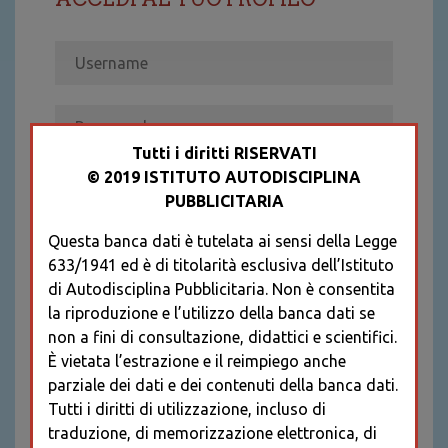
Tutti i diritti RISERVATI
© 2019 ISTITUTO AUTODISCIPLINA
ACCEDI
PUBBLICITARIA
Recupera password
Questa banca dati è tutelata ai sensi della Legge
REGISTRATI
633/1941 ed è di titolarità esclusiva dell’Istituto
* I CAMPI CONTRASSEGNATI SONO
di Autodisciplina Pubblicitaria. Non è consentita
OBBLIGATORI
la riproduzione e l’utilizzo della banca dati se
non a fini di consultazione, didattici e scientifici.
È vietata l’estrazione e il reimpiego anche
parziale dei dati e dei contenuti della banca dati.
Tutti i diritti di utilizzazione, incluso di
traduzione, di memorizzazione elettronica, di