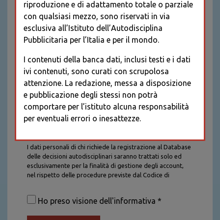
riproduzione e di adattamento totale o parziale
con qualsiasi mezzo, sono riservati in via
esclusiva all’Istituto dell’Autodisciplina
Pubblicitaria per l’Italia e per il mondo.
I contenuti della banca dati, inclusi testi e i dati
ivi contenuti, sono curati con scrupolosa
attenzione. La redazione, messa a disposizione
e pubblicazione degli stessi non potrà
comportare per l’istituto alcuna responsabilità
per eventuali errori o inesattezze.
Informativa sul trattamento dei dati personali
I dati personali di chi richiede la registrazione al Database
delle decisioni autodisciplinari saranno trattati solo ed
esclusivamente per la finalità di gestione degli account,
nel rispetto delle procedure previste dal Codice di
Autodisciplina della Comunicazione Commerciale. I dati
saranno trattati con tutte le cautele richieste dalla legge e
Ho preso visione dell'informativa *
saranno conservati per la durata stabilita caso per caso
dalla legge, con particolare riferimento agli obblighi