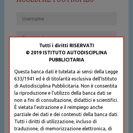
Tutti i diritti RISERVATI
© 2019 ISTITUTO AUTODISCIPLINA
ACCEDI
PUBBLICITARIA
Recupera password
Questa banca dati è tutelata ai sensi della Legge
REGISTRATI
633/1941 ed è di titolarità esclusiva dell’Istituto
* I CAMPI CONTRASSEGNATI SONO
di Autodisciplina Pubblicitaria. Non è consentita
OBBLIGATORI
la riproduzione e l’utilizzo della banca dati se
non a fini di consultazione, didattici e scientifici.
È vietata l’estrazione e il reimpiego anche
parziale dei dati e dei contenuti della banca dati.
Tutti i diritti di utilizzazione, incluso di
traduzione, di memorizzazione elettronica, di