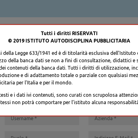
ACCEDI AL TUO PROFILO
Tutti i diritti RISERVATI
© 2019 ISTITUTO AUTODISCIPLINA PUBBLICITARIA
 della Legge 633/1941 ed è di titolarità esclusiva dell’Istituto
zzo della banca dati se non a fini di consultazione, didattici e sci
i contenuti della banca dati. Tutti i diritti di utilizzazione, in
oduzione e di adattamento totale o parziale con qualsiasi mezz
REGISTRATI
* I CAMPI CONTRASSEGNATI SONO OBBLIGATORI
citaria per l’Italia e per il mondo.
 testi e i dati ivi contenuti, sono curati con scrupolosa attenz
tessi non potrà comportare per l’istituto alcuna responsabilità 