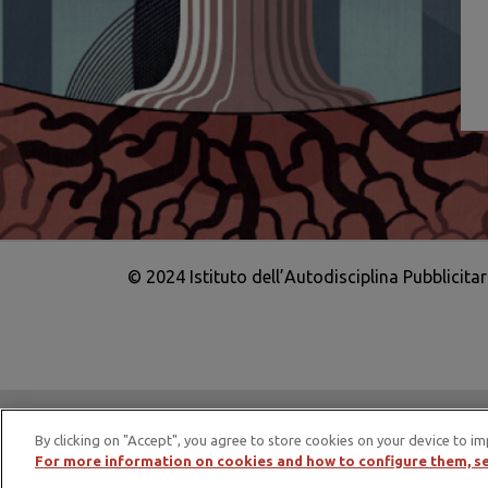
© 2024 Istituto dell’Autodisciplina Pubblicita
IAP è membro di EASA – European Adv
By clicking on "Accept", you agree to store cookies on your device to im
For more information on cookies and how to configure them, se