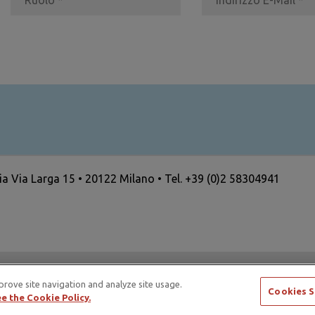
ria Via Larga 15 • 20122 Milano • Tel. +39 (0)2 58304941
ertising Standards Alliance e di ICAS – International Council
prove site navigation and analyze site usage.
Cookies S
e the Cookie Policy.