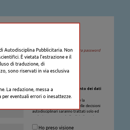
ACCEDI
 di Autodisciplina Pubblicitaria. Non
Recupera password
entifici. È vietata l’estrazione e il
cluso di traduzione, di
o, sono riservati in via esclusiva
Informativa sul trattamento dei dati
ione. La redazione, messa a
personali
per eventuali errori o inesattezze.
I dati personali di chi richiede la
registrazione al Database delle decisioni
autodisciplinari saranno trattati solo ed
esclusivamente per la finalità di gestione
degli account, nel rispetto delle
Ho preso visione
procedure previste dal Codice di