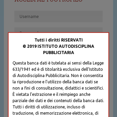
Tutti i diritti RISERVATI
© 2019 ISTITUTO AUTODISCIPLINA
ACCEDI
PUBBLICITARIA
Recupera password
Questa banca dati è tutelata ai sensi della Legge
REGISTRATI
633/1941 ed è di titolarità esclusiva dell’Istituto
* I CAMPI CONTRASSEGNATI SONO
di Autodisciplina Pubblicitaria. Non è consentita
OBBLIGATORI
la riproduzione e l’utilizzo della banca dati se
non a fini di consultazione, didattici e scientifici.
È vietata l’estrazione e il reimpiego anche
parziale dei dati e dei contenuti della banca dati.
Tutti i diritti di utilizzazione, incluso di
traduzione, di memorizzazione elettronica, di