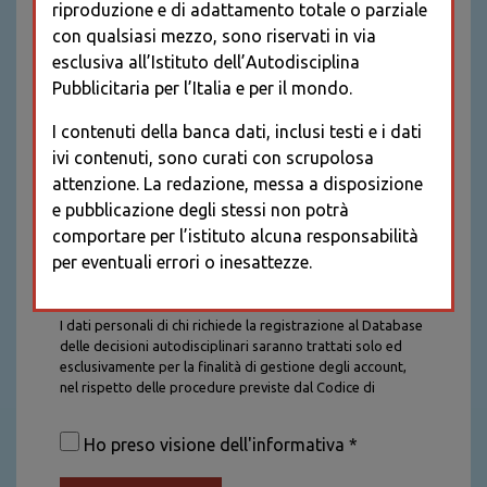
riproduzione e di adattamento totale o parziale
con qualsiasi mezzo, sono riservati in via
esclusiva all’Istituto dell’Autodisciplina
Pubblicitaria per l’Italia e per il mondo.
I contenuti della banca dati, inclusi testi e i dati
ivi contenuti, sono curati con scrupolosa
attenzione. La redazione, messa a disposizione
e pubblicazione degli stessi non potrà
comportare per l’istituto alcuna responsabilità
per eventuali errori o inesattezze.
Informativa sul trattamento dei dati personali
I dati personali di chi richiede la registrazione al Database
delle decisioni autodisciplinari saranno trattati solo ed
esclusivamente per la finalità di gestione degli account,
nel rispetto delle procedure previste dal Codice di
Autodisciplina della Comunicazione Commerciale. I dati
saranno trattati con tutte le cautele richieste dalla legge e
Ho preso visione dell'informativa *
saranno conservati per la durata stabilita caso per caso
dalla legge, con particolare riferimento agli obblighi