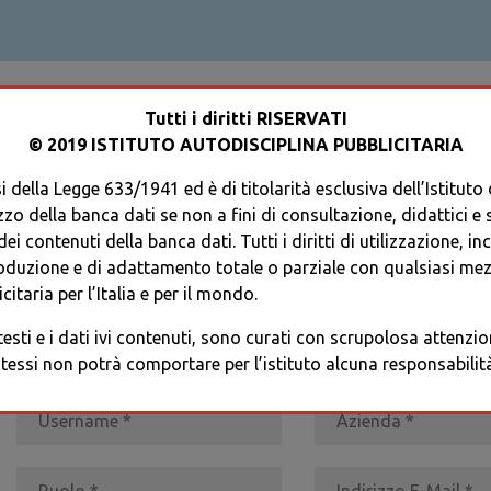
ACCEDI AL TUO PROFILO
Tutti i diritti RISERVATI
© 2019 ISTITUTO AUTODISCIPLINA PUBBLICITARIA
 della Legge 633/1941 ed è di titolarità esclusiva dell’Istituto
zzo della banca dati se non a fini di consultazione, didattici e sci
i contenuti della banca dati. Tutti i diritti di utilizzazione, in
oduzione e di adattamento totale o parziale con qualsiasi mezz
REGISTRATI
* I CAMPI CONTRASSEGNATI SONO OBBLIGATORI
citaria per l’Italia e per il mondo.
 testi e i dati ivi contenuti, sono curati con scrupolosa attenz
tessi non potrà comportare per l’istituto alcuna responsabilità 