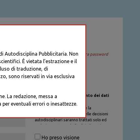
ACCEDI
 di Autodisciplina Pubblicitaria. Non
Recupera password
entifici. È vietata l’estrazione e il
cluso di traduzione, di
o, sono riservati in via esclusiva
Informativa sul trattamento dei dati
ione. La redazione, messa a
personali
per eventuali errori o inesattezze.
I dati personali di chi richiede la
registrazione al Database delle decisioni
autodisciplinari saranno trattati solo ed
esclusivamente per la finalità di gestione
degli account, nel rispetto delle
Ho preso visione
procedure previste dal Codice di