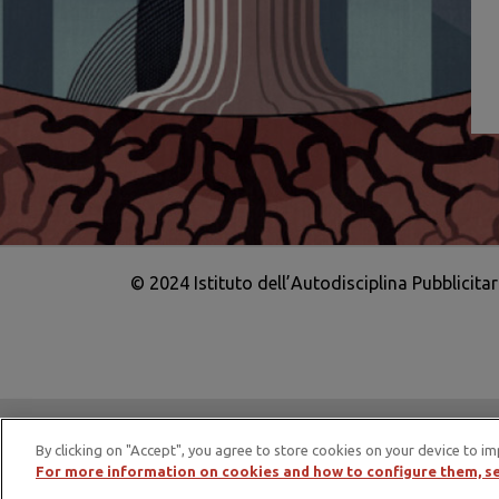
© 2024 Istituto dell’Autodisciplina Pubblicita
IAP è membro di EASA – European Adv
By clicking on "Accept", you agree to store cookies on your device to im
For more information on cookies and how to configure them, se