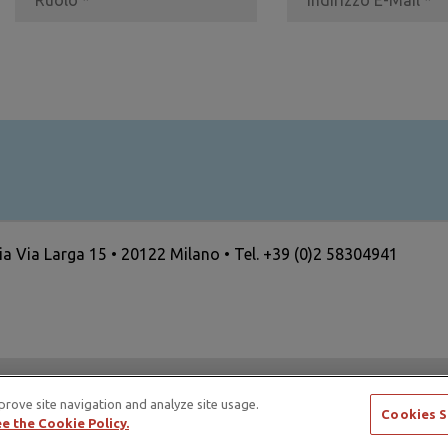
ria Via Larga 15 • 20122 Milano • Tel. +39 (0)2 58304941
ertising Standards Alliance e di ICAS – International Council
prove site navigation and analyze site usage.
Cookies S
e the Cookie Policy.