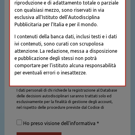
riproduzione e di adattamento totale o parziale
con qualsiasi mezzo, sono riservati in via
esclusiva all’Istituto dell’Autodisciplina
Pubblicitaria per l’Italia e per il mondo.
I contenuti della banca dati, inclusi testi e i dati
ivi contenuti, sono curati con scrupolosa
attenzione. La redazione, messa a disposizione
e pubblicazione degli stessi non potrà
comportare per l’istituto alcuna responsabilità
per eventuali errori o inesattezze.
Informativa sul trattamento dei dati personali
I dati personali di chi richiede la registrazione al Database
delle decisioni autodisciplinari saranno trattati solo ed
esclusivamente per la finalità di gestione degli account,
nel rispetto delle procedure previste dal Codice di
Autodisciplina della Comunicazione Commerciale. I dati
saranno trattati con tutte le cautele richieste dalla legge e
Ho preso visione dell'informativa *
saranno conservati per la durata stabilita caso per caso
dalla legge, con particolare riferimento agli obblighi