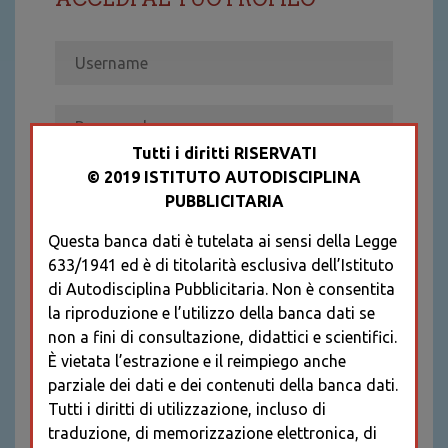
Tutti i diritti RISERVATI
© 2019 ISTITUTO AUTODISCIPLINA
ACCEDI
PUBBLICITARIA
Recupera password
Questa banca dati è tutelata ai sensi della Legge
REGISTRATI
633/1941 ed è di titolarità esclusiva dell’Istituto
* I CAMPI CONTRASSEGNATI SONO
di Autodisciplina Pubblicitaria. Non è consentita
OBBLIGATORI
la riproduzione e l’utilizzo della banca dati se
non a fini di consultazione, didattici e scientifici.
È vietata l’estrazione e il reimpiego anche
parziale dei dati e dei contenuti della banca dati.
Tutti i diritti di utilizzazione, incluso di
traduzione, di memorizzazione elettronica, di