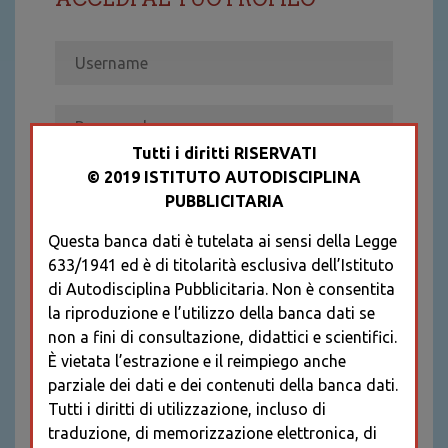
Tutti i diritti RISERVATI
© 2019 ISTITUTO AUTODISCIPLINA
ACCEDI
PUBBLICITARIA
Recupera password
Questa banca dati è tutelata ai sensi della Legge
REGISTRATI
633/1941 ed è di titolarità esclusiva dell’Istituto
* I CAMPI CONTRASSEGNATI SONO
di Autodisciplina Pubblicitaria. Non è consentita
OBBLIGATORI
la riproduzione e l’utilizzo della banca dati se
non a fini di consultazione, didattici e scientifici.
È vietata l’estrazione e il reimpiego anche
parziale dei dati e dei contenuti della banca dati.
Tutti i diritti di utilizzazione, incluso di
traduzione, di memorizzazione elettronica, di