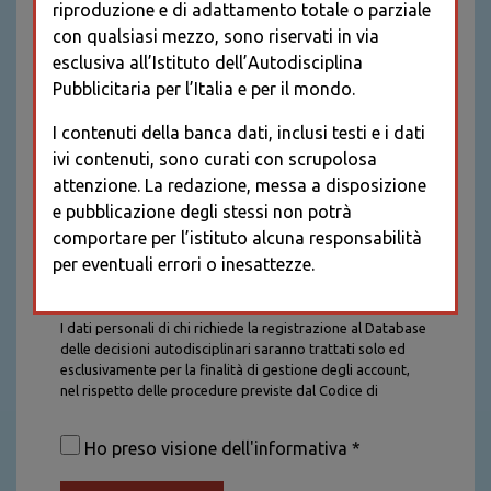
riproduzione e di adattamento totale o parziale
con qualsiasi mezzo, sono riservati in via
esclusiva all’Istituto dell’Autodisciplina
Pubblicitaria per l’Italia e per il mondo.
I contenuti della banca dati, inclusi testi e i dati
ivi contenuti, sono curati con scrupolosa
attenzione. La redazione, messa a disposizione
e pubblicazione degli stessi non potrà
comportare per l’istituto alcuna responsabilità
per eventuali errori o inesattezze.
Informativa sul trattamento dei dati personali
I dati personali di chi richiede la registrazione al Database
delle decisioni autodisciplinari saranno trattati solo ed
esclusivamente per la finalità di gestione degli account,
nel rispetto delle procedure previste dal Codice di
Autodisciplina della Comunicazione Commerciale. I dati
saranno trattati con tutte le cautele richieste dalla legge e
Ho preso visione dell'informativa *
saranno conservati per la durata stabilita caso per caso
dalla legge, con particolare riferimento agli obblighi