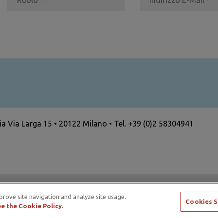
ria Via Larga 15 • 20122 Milano • Tel. +39 (0)2 58304941
ertising Standards Alliance e di ICAS – International Council
prove site navigation and analyze site usage.
Cookies S
e the Cookie Policy.