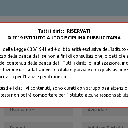
ACCEDI AL TUO PROFILO
Tutti i diritti RISERVATI
© 2019 ISTITUTO AUTODISCIPLINA PUBBLICITARIA
 della Legge 633/1941 ed è di titolarità esclusiva dell’Istituto
zzo della banca dati se non a fini di consultazione, didattici e sci
i contenuti della banca dati. Tutti i diritti di utilizzazione, in
oduzione e di adattamento totale o parziale con qualsiasi mezz
REGISTRATI
* I CAMPI CONTRASSEGNATI SONO OBBLIGATORI
citaria per l’Italia e per il mondo.
 testi e i dati ivi contenuti, sono curati con scrupolosa attenz
tessi non potrà comportare per l’istituto alcuna responsabilità 