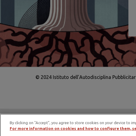
© 2024 Istituto dell’Autodisciplina Pubblicita
IAP è membro di EASA – European Adv
By clicking on "Accept", you agree to store cookies on your device to im
For more information on cookies and how to configure them, se