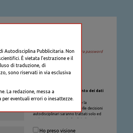
ACCEDI
 di Autodisciplina Pubblicitaria. Non
Recupera password
entifici. È vietata l’estrazione e il
cluso di traduzione, di
o, sono riservati in via esclusiva
Informativa sul trattamento dei dati
ione. La redazione, messa a
personali
per eventuali errori o inesattezze.
I dati personali di chi richiede la
registrazione al Database delle decisioni
autodisciplinari saranno trattati solo ed
esclusivamente per la finalità di gestione
degli account, nel rispetto delle
Ho preso visione
procedure previste dal Codice di