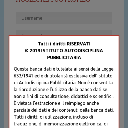
Tutti i diritti RISERVATI
© 2019 ISTITUTO AUTODISCIPLINA
ACCEDI
PUBBLICITARIA
Recupera password
Questa banca dati è tutelata ai sensi della Legge
REGISTRATI
633/1941 ed è di titolarità esclusiva dell’Istituto
* I CAMPI CONTRASSEGNATI SONO
di Autodisciplina Pubblicitaria. Non è consentita
OBBLIGATORI
la riproduzione e l’utilizzo della banca dati se
non a fini di consultazione, didattici e scientifici.
È vietata l’estrazione e il reimpiego anche
parziale dei dati e dei contenuti della banca dati.
Tutti i diritti di utilizzazione, incluso di
traduzione, di memorizzazione elettronica, di