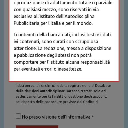
riproduzione e di adattamento totale o parziale
con qualsiasi mezzo, sono riservati in via
esclusiva all’Istituto dell’Autodisciplina
Pubblicitaria per l’Italia e per il mondo.
I contenuti della banca dati, inclusi testi e i dati
ivi contenuti, sono curati con scrupolosa
attenzione. La redazione, messa a disposizione
e pubblicazione degli stessi non potrà
comportare per l’istituto alcuna responsabilità
per eventuali errori o inesattezze.
Informativa sul trattamento dei dati personali
I dati personali di chi richiede la registrazione al Database
delle decisioni autodisciplinari saranno trattati solo ed
esclusivamente per la finalità di gestione degli account,
nel rispetto delle procedure previste dal Codice di
Autodisciplina della Comunicazione Commerciale. I dati
saranno trattati con tutte le cautele richieste dalla legge e
Ho preso visione dell'informativa *
saranno conservati per la durata stabilita caso per caso
dalla legge, con particolare riferimento agli obblighi