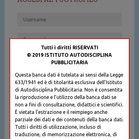
Tutti i diritti RISERVATI
© 2019 ISTITUTO AUTODISCIPLINA
ACCEDI
PUBBLICITARIA
Recupera password
Questa banca dati è tutelata ai sensi della Legge
REGISTRATI
633/1941 ed è di titolarità esclusiva dell’Istituto
* I CAMPI CONTRASSEGNATI SONO
di Autodisciplina Pubblicitaria. Non è consentita
OBBLIGATORI
la riproduzione e l’utilizzo della banca dati se
non a fini di consultazione, didattici e scientifici.
È vietata l’estrazione e il reimpiego anche
parziale dei dati e dei contenuti della banca dati.
Tutti i diritti di utilizzazione, incluso di
traduzione, di memorizzazione elettronica, di