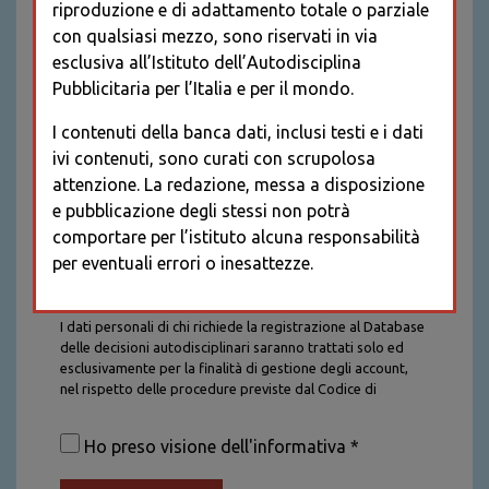
riproduzione e di adattamento totale o parziale
con qualsiasi mezzo, sono riservati in via
esclusiva all’Istituto dell’Autodisciplina
Pubblicitaria per l’Italia e per il mondo.
I contenuti della banca dati, inclusi testi e i dati
ivi contenuti, sono curati con scrupolosa
attenzione. La redazione, messa a disposizione
e pubblicazione degli stessi non potrà
comportare per l’istituto alcuna responsabilità
per eventuali errori o inesattezze.
Informativa sul trattamento dei dati personali
I dati personali di chi richiede la registrazione al Database
delle decisioni autodisciplinari saranno trattati solo ed
esclusivamente per la finalità di gestione degli account,
nel rispetto delle procedure previste dal Codice di
Autodisciplina della Comunicazione Commerciale. I dati
saranno trattati con tutte le cautele richieste dalla legge e
Ho preso visione dell'informativa *
saranno conservati per la durata stabilita caso per caso
dalla legge, con particolare riferimento agli obblighi