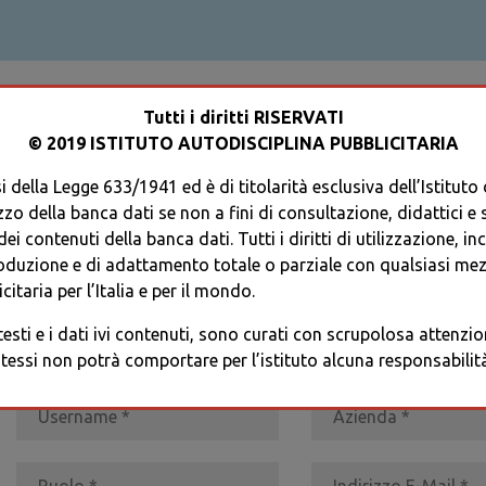
ACCEDI AL TUO PROFILO
Tutti i diritti RISERVATI
© 2019 ISTITUTO AUTODISCIPLINA PUBBLICITARIA
 della Legge 633/1941 ed è di titolarità esclusiva dell’Istituto
zzo della banca dati se non a fini di consultazione, didattici e sci
i contenuti della banca dati. Tutti i diritti di utilizzazione, in
oduzione e di adattamento totale o parziale con qualsiasi mezz
REGISTRATI
* I CAMPI CONTRASSEGNATI SONO OBBLIGATORI
citaria per l’Italia e per il mondo.
 testi e i dati ivi contenuti, sono curati con scrupolosa attenz
tessi non potrà comportare per l’istituto alcuna responsabilità 