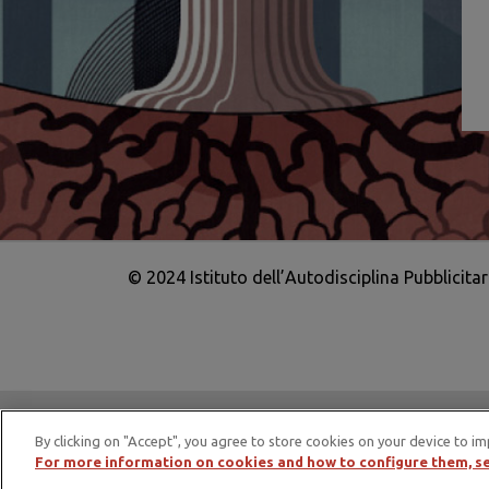
© 2024 Istituto dell’Autodisciplina Pubblicita
IAP è membro di EASA – European Adv
By clicking on "Accept", you agree to store cookies on your device to im
For more information on cookies and how to configure them, se