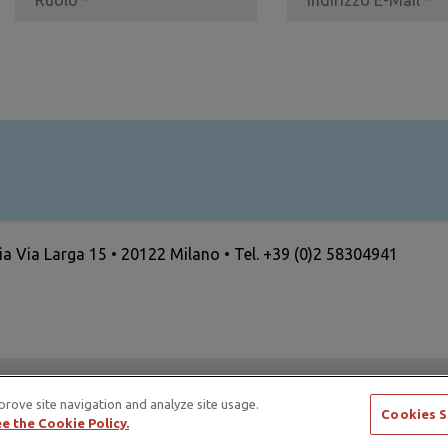
ria Via Larga 15 • 20122 Milano • Tel. +39 (0)2 58304941
ertising Standards Alliance e di ICAS – International Council
prove site navigation and analyze site usage.
Cookies S
e the Cookie Policy.