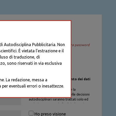
ACCEDI
 di Autodisciplina Pubblicitaria. Non
Recupera password
entifici. È vietata l’estrazione e il
cluso di traduzione, di
o, sono riservati in via esclusiva
Informativa sul trattamento dei dati
ione. La redazione, messa a
personali
per eventuali errori o inesattezze.
I dati personali di chi richiede la
registrazione al Database delle decisioni
autodisciplinari saranno trattati solo ed
esclusivamente per la finalità di gestione
degli account, nel rispetto delle
Ho preso visione
procedure previste dal Codice di