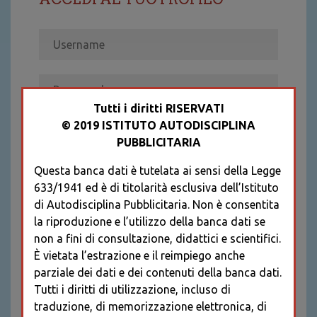
Tutti i diritti RISERVATI
© 2019 ISTITUTO AUTODISCIPLINA
ACCEDI
PUBBLICITARIA
Recupera password
Questa banca dati è tutelata ai sensi della Legge
REGISTRATI
633/1941 ed è di titolarità esclusiva dell’Istituto
* I CAMPI CONTRASSEGNATI SONO
di Autodisciplina Pubblicitaria. Non è consentita
OBBLIGATORI
la riproduzione e l’utilizzo della banca dati se
non a fini di consultazione, didattici e scientifici.
È vietata l’estrazione e il reimpiego anche
parziale dei dati e dei contenuti della banca dati.
Tutti i diritti di utilizzazione, incluso di
traduzione, di memorizzazione elettronica, di