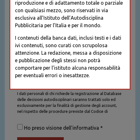
riproduzione e di adattamento totale o parziale
con qualsiasi mezzo, sono riservati in via
esclusiva all’Istituto dell’Autodisciplina
Pubblicitaria per l’Italia e per il mondo.
I contenuti della banca dati, inclusi testi e i dati
ivi contenuti, sono curati con scrupolosa
attenzione. La redazione, messa a disposizione
e pubblicazione degli stessi non potrà
comportare per l’istituto alcuna responsabilità
per eventuali errori o inesattezze.
Informativa sul trattamento dei dati personali
I dati personali di chi richiede la registrazione al Database
delle decisioni autodisciplinari saranno trattati solo ed
esclusivamente per la finalità di gestione degli account,
nel rispetto delle procedure previste dal Codice di
Autodisciplina della Comunicazione Commerciale. I dati
saranno trattati con tutte le cautele richieste dalla legge e
Ho preso visione dell'informativa *
saranno conservati per la durata stabilita caso per caso
dalla legge, con particolare riferimento agli obblighi