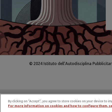
© 2024 Istituto dell’Autodisciplina Pubblicita
IAP è membro di EASA – European Adv
By clicking on "Accept", you agree to store cookies on your device to im
For more information on cookies and how to configure them, se