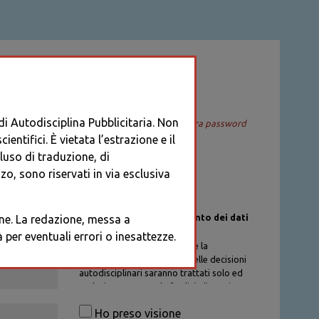
ACCEDI
 di Autodisciplina Pubblicitaria. Non
Recupera password
entifici. È vietata l’estrazione e il
cluso di traduzione, di
o, sono riservati in via esclusiva
Informativa sul trattamento dei dati
ione. La redazione, messa a
personali
per eventuali errori o inesattezze.
I dati personali di chi richiede la
registrazione al Database delle decisioni
autodisciplinari saranno trattati solo ed
esclusivamente per la finalità di gestione
degli account, nel rispetto delle
Ho preso visione
procedure previste dal Codice di