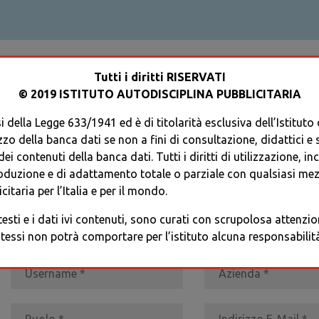
ACCEDI AL TUO PROFILO
Tutti i diritti RISERVATI
© 2019 ISTITUTO AUTODISCIPLINA PUBBLICITARIA
 della Legge 633/1941 ed è di titolarità esclusiva dell’Istituto
zzo della banca dati se non a fini di consultazione, didattici e sci
i contenuti della banca dati. Tutti i diritti di utilizzazione, in
oduzione e di adattamento totale o parziale con qualsiasi mezz
REGISTRATI
* I CAMPI CONTRASSEGNATI SONO OBBLIGATORI
citaria per l’Italia e per il mondo.
 testi e i dati ivi contenuti, sono curati con scrupolosa attenz
tessi non potrà comportare per l’istituto alcuna responsabilità 