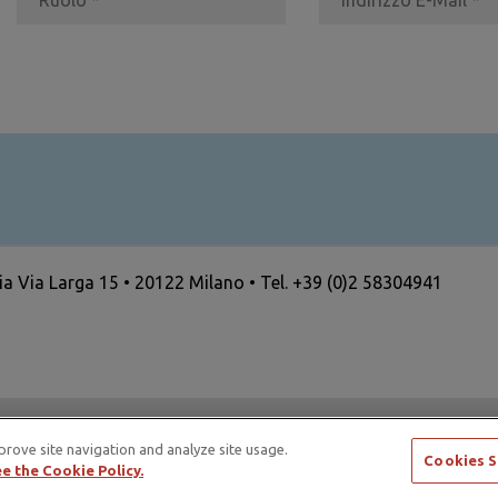
ria Via Larga 15 • 20122 Milano • Tel. +39 (0)2 58304941
ertising Standards Alliance e di ICAS – International Council
prove site navigation and analyze site usage.
Cookies S
e the Cookie Policy.