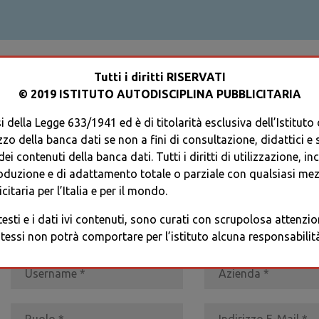
ACCEDI AL TUO PROFILO
Tutti i diritti RISERVATI
© 2019 ISTITUTO AUTODISCIPLINA PUBBLICITARIA
 della Legge 633/1941 ed è di titolarità esclusiva dell’Istituto
zzo della banca dati se non a fini di consultazione, didattici e sci
i contenuti della banca dati. Tutti i diritti di utilizzazione, in
oduzione e di adattamento totale o parziale con qualsiasi mezz
REGISTRATI
* I CAMPI CONTRASSEGNATI SONO OBBLIGATORI
citaria per l’Italia e per il mondo.
 testi e i dati ivi contenuti, sono curati con scrupolosa attenz
tessi non potrà comportare per l’istituto alcuna responsabilità 