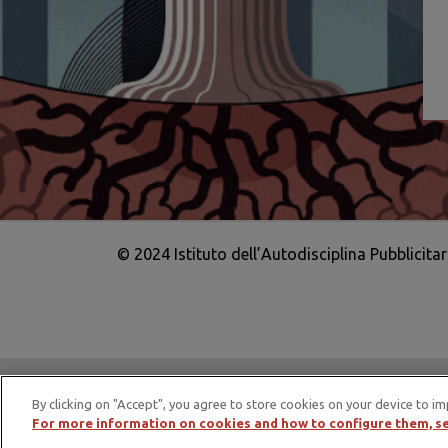
© 2024 Istituto dell’Autodisciplina Pubblicita
IAP è membro di EASA – European Adv
By clicking on "Accept", you agree to store cookies on your device to im
For more information on cookies and how to configure them, se