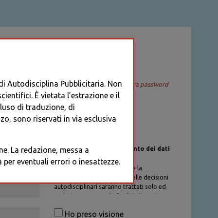
ACCEDI
 di Autodisciplina Pubblicitaria. Non
Recupera password
entifici. È vietata l’estrazione e il
cluso di traduzione, di
o, sono riservati in via esclusiva
Informativa sul trattamento dei dati
ione. La redazione, messa a
personali
per eventuali errori o inesattezze.
I dati personali di chi richiede la
registrazione al Database delle decisioni
autodisciplinari saranno trattati solo ed
esclusivamente per la finalità di gestione
degli account, nel rispetto delle
Ho preso visione
procedure previste dal Codice di