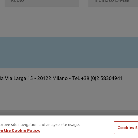
ria Via Larga 15 • 20122 Milano • Tel. +39 (0)2 58304941
ertising Standards Alliance e di ICAS – International Council
prove site navigation and analyze site usage.
Cookies S
e the Cookie Policy.