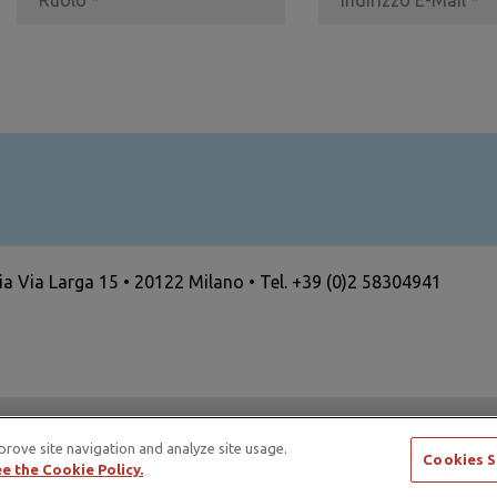
ria Via Larga 15 • 20122 Milano • Tel. +39 (0)2 58304941
ertising Standards Alliance e di ICAS – International Council
prove site navigation and analyze site usage.
Cookies S
e the Cookie Policy.