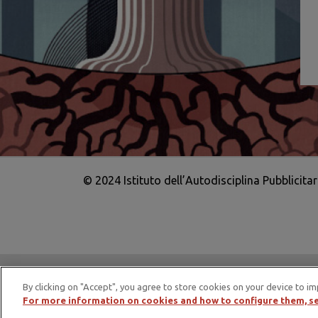
© 2024 Istituto dell’Autodisciplina Pubblicita
IAP è membro di EASA – European Adv
By clicking on "Accept", you agree to store cookies on your device to im
For more information on cookies and how to configure them, se