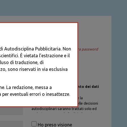
ACCEDI
 di Autodisciplina Pubblicitaria. Non
Recupera password
entifici. È vietata l’estrazione e il
cluso di traduzione, di
o, sono riservati in via esclusiva
Informativa sul trattamento dei dati
ione. La redazione, messa a
personali
per eventuali errori o inesattezze.
I dati personali di chi richiede la
registrazione al Database delle decisioni
autodisciplinari saranno trattati solo ed
esclusivamente per la finalità di gestione
degli account, nel rispetto delle
Ho preso visione
procedure previste dal Codice di