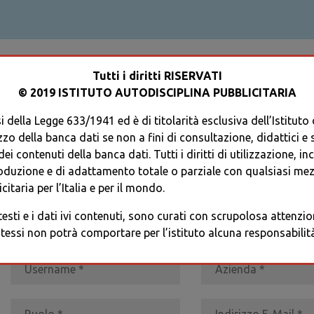
ACCEDI AL TUO PROFILO
Tutti i diritti RISERVATI
© 2019 ISTITUTO AUTODISCIPLINA PUBBLICITARIA
 della Legge 633/1941 ed è di titolarità esclusiva dell’Istituto
zzo della banca dati se non a fini di consultazione, didattici e sci
i contenuti della banca dati. Tutti i diritti di utilizzazione, in
oduzione e di adattamento totale o parziale con qualsiasi mezz
REGISTRATI
* I CAMPI CONTRASSEGNATI SONO OBBLIGATORI
citaria per l’Italia e per il mondo.
 testi e i dati ivi contenuti, sono curati con scrupolosa attenz
tessi non potrà comportare per l’istituto alcuna responsabilità 