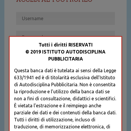
Tutti i diritti RISERVATI
© 2019 ISTITUTO AUTODISCIPLINA
ACCEDI
PUBBLICITARIA
Recupera password
Questa banca dati è tutelata ai sensi della Legge
REGISTRATI
633/1941 ed è di titolarità esclusiva dell’Istituto
* I CAMPI CONTRASSEGNATI SONO
di Autodisciplina Pubblicitaria. Non è consentita
OBBLIGATORI
la riproduzione e l’utilizzo della banca dati se
non a fini di consultazione, didattici e scientifici.
È vietata l’estrazione e il reimpiego anche
parziale dei dati e dei contenuti della banca dati.
Tutti i diritti di utilizzazione, incluso di
traduzione, di memorizzazione elettronica, di