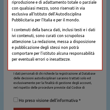
riproduzione e di adattamento totale o parziale
con qualsiasi mezzo, sono riservati in via
esclusiva all’Istituto dell’Autodisciplina
Pubblicitaria per l’Italia e per il mondo.
I contenuti della banca dati, inclusi testi e i dati
ivi contenuti, sono curati con scrupolosa
attenzione. La redazione, messa a disposizione
e pubblicazione degli stessi non potrà
comportare per l’istituto alcuna responsabilità
per eventuali errori o inesattezze.
Informativa sul trattamento dei dati personali
I dati personali di chi richiede la registrazione al Database
delle decisioni autodisciplinari saranno trattati solo ed
esclusivamente per la finalità di gestione degli account,
nel rispetto delle procedure previste dal Codice di
Autodisciplina della Comunicazione Commerciale. I dati
saranno trattati con tutte le cautele richieste dalla legge e
Ho preso visione dell'informativa *
saranno conservati per la durata stabilita caso per caso
dalla legge, con particolare riferimento agli obblighi