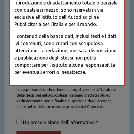
riproduzione e di adattamento totale o parziale
con qualsiasi mezzo, sono riservati in via
esclusiva all’Istituto dell’Autodisciplina
Pubblicitaria per l’Italia e per il mondo.
I contenuti della banca dati, inclusi testi e i dati
ivi contenuti, sono curati con scrupolosa
attenzione. La redazione, messa a disposizione
e pubblicazione degli stessi non potrà
comportare per l’istituto alcuna responsabilità
per eventuali errori o inesattezze.
Informativa sul trattamento dei dati personali
I dati personali di chi richiede la registrazione al Database
delle decisioni autodisciplinari saranno trattati solo ed
esclusivamente per la finalità di gestione degli account,
nel rispetto delle procedure previste dal Codice di
Autodisciplina della Comunicazione Commerciale. I dati
saranno trattati con tutte le cautele richieste dalla legge e
Ho preso visione dell'informativa *
saranno conservati per la durata stabilita caso per caso
dalla legge, con particolare riferimento agli obblighi