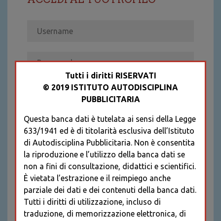
Tutti i diritti RISERVATI
© 2019 ISTITUTO AUTODISCIPLINA
ACCEDI
PUBBLICITARIA
Recupera password
Questa banca dati è tutelata ai sensi della Legge
REGISTRATI
633/1941 ed è di titolarità esclusiva dell’Istituto
* I CAMPI CONTRASSEGNATI SONO
di Autodisciplina Pubblicitaria. Non è consentita
OBBLIGATORI
la riproduzione e l’utilizzo della banca dati se
non a fini di consultazione, didattici e scientifici.
È vietata l’estrazione e il reimpiego anche
parziale dei dati e dei contenuti della banca dati.
Tutti i diritti di utilizzazione, incluso di
traduzione, di memorizzazione elettronica, di