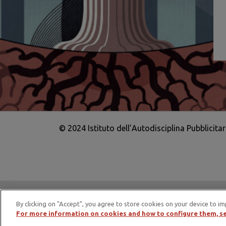
© 2024 Istituto dell’Autodisciplina Pubblicita
IAP è membro di EASA – European Adv
By clicking on "Accept", you agree to store cookies on your device to im
For more information on cookies and how to configure them, se