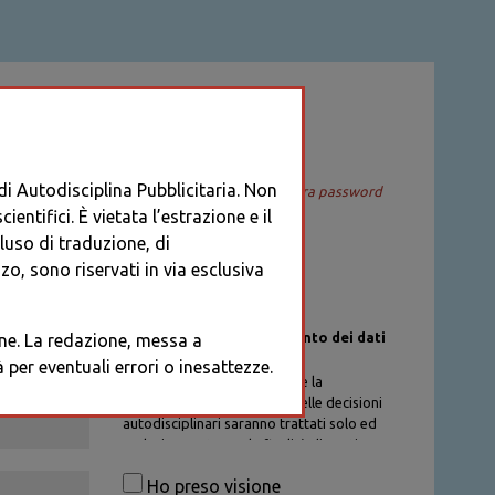
ACCEDI
 di Autodisciplina Pubblicitaria. Non
Recupera password
entifici. È vietata l’estrazione e il
cluso di traduzione, di
o, sono riservati in via esclusiva
Informativa sul trattamento dei dati
ione. La redazione, messa a
personali
per eventuali errori o inesattezze.
I dati personali di chi richiede la
registrazione al Database delle decisioni
autodisciplinari saranno trattati solo ed
esclusivamente per la finalità di gestione
degli account, nel rispetto delle
Ho preso visione
procedure previste dal Codice di