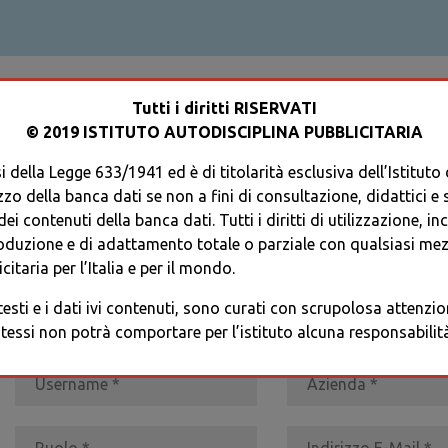
ACCEDI AL TUO PROFILO
Tutti i diritti RISERVATI
© 2019 ISTITUTO AUTODISCIPLINA PUBBLICITARIA
 della Legge 633/1941 ed è di titolarità esclusiva dell’Istituto
zzo della banca dati se non a fini di consultazione, didattici e sci
i contenuti della banca dati. Tutti i diritti di utilizzazione, in
oduzione e di adattamento totale o parziale con qualsiasi mezz
REGISTRATI
* I CAMPI CONTRASSEGNATI SONO OBBLIGATORI
citaria per l’Italia e per il mondo.
 testi e i dati ivi contenuti, sono curati con scrupolosa attenz
tessi non potrà comportare per l’istituto alcuna responsabilità 