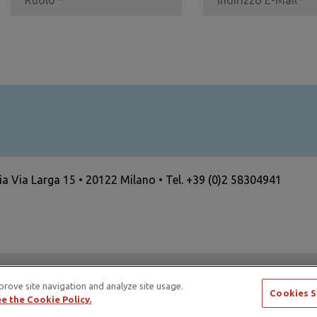
ria Via Larga 15 • 20122 Milano • Tel. +39 (0)2 58304941
ertising Standards Alliance e di ICAS – International Council
prove site navigation and analyze site usage.
Cookies S
e the Cookie Policy.