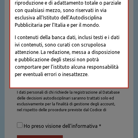
riproduzione e di adattamento totale o parziale
con qualsiasi mezzo, sono riservati in via
esclusiva all’Istituto dell’Autodisciplina
Pubblicitaria per l’Italia e per il mondo.
I contenuti della banca dati, inclusi testi e i dati
ivi contenuti, sono curati con scrupolosa
attenzione. La redazione, messa a disposizione
e pubblicazione degli stessi non potrà
comportare per l’istituto alcuna responsabilità
per eventuali errori o inesattezze.
Informativa sul trattamento dei dati personali
I dati personali di chi richiede la registrazione al Database
delle decisioni autodisciplinari saranno trattati solo ed
esclusivamente per la finalità di gestione degli account,
nel rispetto delle procedure previste dal Codice di
Autodisciplina della Comunicazione Commerciale. I dati
saranno trattati con tutte le cautele richieste dalla legge e
Ho preso visione dell'informativa *
saranno conservati per la durata stabilita caso per caso
dalla legge, con particolare riferimento agli obblighi