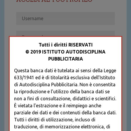
Tutti i diritti RISERVATI
© 2019 ISTITUTO AUTODISCIPLINA
ACCEDI
PUBBLICITARIA
Recupera password
Questa banca dati è tutelata ai sensi della Legge
REGISTRATI
633/1941 ed è di titolarità esclusiva dell’Istituto
* I CAMPI CONTRASSEGNATI SONO
di Autodisciplina Pubblicitaria. Non è consentita
OBBLIGATORI
la riproduzione e l’utilizzo della banca dati se
non a fini di consultazione, didattici e scientifici.
È vietata l’estrazione e il reimpiego anche
parziale dei dati e dei contenuti della banca dati.
Tutti i diritti di utilizzazione, incluso di
traduzione, di memorizzazione elettronica, di