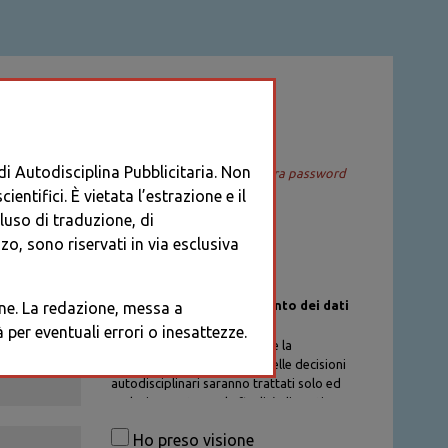
ACCEDI
 di Autodisciplina Pubblicitaria. Non
Recupera password
entifici. È vietata l’estrazione e il
cluso di traduzione, di
o, sono riservati in via esclusiva
Informativa sul trattamento dei dati
ione. La redazione, messa a
personali
per eventuali errori o inesattezze.
I dati personali di chi richiede la
registrazione al Database delle decisioni
autodisciplinari saranno trattati solo ed
esclusivamente per la finalità di gestione
degli account, nel rispetto delle
Ho preso visione
procedure previste dal Codice di