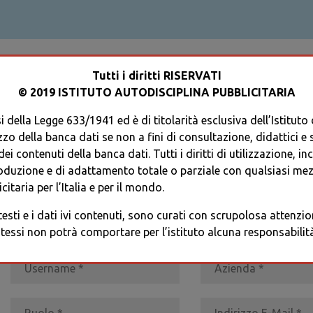
ACCEDI AL TUO PROFILO
Tutti i diritti RISERVATI
© 2019 ISTITUTO AUTODISCIPLINA PUBBLICITARIA
 della Legge 633/1941 ed è di titolarità esclusiva dell’Istituto
zzo della banca dati se non a fini di consultazione, didattici e sci
i contenuti della banca dati. Tutti i diritti di utilizzazione, in
oduzione e di adattamento totale o parziale con qualsiasi mezz
REGISTRATI
* I CAMPI CONTRASSEGNATI SONO OBBLIGATORI
citaria per l’Italia e per il mondo.
 testi e i dati ivi contenuti, sono curati con scrupolosa attenz
tessi non potrà comportare per l’istituto alcuna responsabilità 