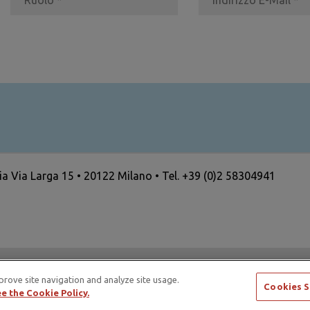
ria Via Larga 15 • 20122 Milano • Tel. +39 (0)2 58304941
ertising Standards Alliance e di ICAS – International Council
prove site navigation and analyze site usage.
Cookies S
e the Cookie Policy.