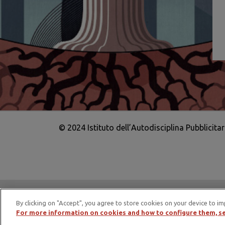
© 2024 Istituto dell’Autodisciplina Pubblicita
IAP è membro di EASA – European Adv
By clicking on "Accept", you agree to store cookies on your device to im
For more information on cookies and how to configure them, se