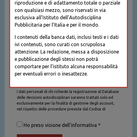
riproduzione e di adattamento totale o parziale
con qualsiasi mezzo, sono riservati in via
esclusiva all’Istituto dell’Autodisciplina
Pubblicitaria per l’Italia e per il mondo.
I contenuti della banca dati, inclusi testi e i dati
ivi contenuti, sono curati con scrupolosa
attenzione. La redazione, messa a disposizione
e pubblicazione degli stessi non potrà
comportare per l’istituto alcuna responsabilità
per eventuali errori o inesattezze.
Informativa sul trattamento dei dati personali
I dati personali di chi richiede la registrazione al Database
delle decisioni autodisciplinari saranno trattati solo ed
esclusivamente per la finalità di gestione degli account,
nel rispetto delle procedure previste dal Codice di
Autodisciplina della Comunicazione Commerciale. I dati
saranno trattati con tutte le cautele richieste dalla legge e
Ho preso visione dell'informativa *
saranno conservati per la durata stabilita caso per caso
dalla legge, con particolare riferimento agli obblighi