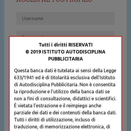
Tutti i diritti RISERVATI
© 2019 ISTITUTO AUTODISCIPLINA
ACCEDI
PUBBLICITARIA
Recupera password
Questa banca dati è tutelata ai sensi della Legge
REGISTRATI
633/1941 ed è di titolarità esclusiva dell’Istituto
* I CAMPI CONTRASSEGNATI SONO
di Autodisciplina Pubblicitaria. Non è consentita
OBBLIGATORI
la riproduzione e l’utilizzo della banca dati se
non a fini di consultazione, didattici e scientifici.
È vietata l’estrazione e il reimpiego anche
parziale dei dati e dei contenuti della banca dati.
Tutti i diritti di utilizzazione, incluso di
traduzione, di memorizzazione elettronica, di