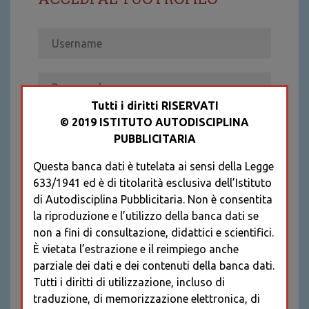
Tutti i diritti RISERVATI
© 2019 ISTITUTO AUTODISCIPLINA
ACCEDI
PUBBLICITARIA
Recupera password
Questa banca dati è tutelata ai sensi della Legge
REGISTRATI
633/1941 ed è di titolarità esclusiva dell’Istituto
* I CAMPI CONTRASSEGNATI SONO
di Autodisciplina Pubblicitaria. Non è consentita
OBBLIGATORI
la riproduzione e l’utilizzo della banca dati se
non a fini di consultazione, didattici e scientifici.
È vietata l’estrazione e il reimpiego anche
parziale dei dati e dei contenuti della banca dati.
Tutti i diritti di utilizzazione, incluso di
traduzione, di memorizzazione elettronica, di