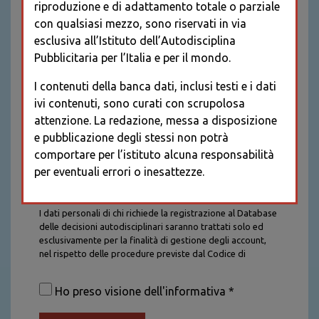
riproduzione e di adattamento totale o parziale
con qualsiasi mezzo, sono riservati in via
esclusiva all’Istituto dell’Autodisciplina
Pubblicitaria per l’Italia e per il mondo.
I contenuti della banca dati, inclusi testi e i dati
ivi contenuti, sono curati con scrupolosa
attenzione. La redazione, messa a disposizione
e pubblicazione degli stessi non potrà
comportare per l’istituto alcuna responsabilità
per eventuali errori o inesattezze.
Informativa sul trattamento dei dati personali
I dati personali di chi richiede la registrazione al Database
delle decisioni autodisciplinari saranno trattati solo ed
esclusivamente per la finalità di gestione degli account,
nel rispetto delle procedure previste dal Codice di
Autodisciplina della Comunicazione Commerciale. I dati
saranno trattati con tutte le cautele richieste dalla legge e
Ho preso visione dell'informativa *
saranno conservati per la durata stabilita caso per caso
dalla legge, con particolare riferimento agli obblighi