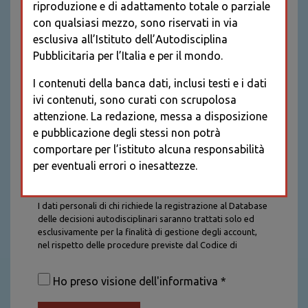
riproduzione e di adattamento totale o parziale
con qualsiasi mezzo, sono riservati in via
esclusiva all’Istituto dell’Autodisciplina
Pubblicitaria per l’Italia e per il mondo.
I contenuti della banca dati, inclusi testi e i dati
ivi contenuti, sono curati con scrupolosa
attenzione. La redazione, messa a disposizione
e pubblicazione degli stessi non potrà
comportare per l’istituto alcuna responsabilità
per eventuali errori o inesattezze.
Informativa sul trattamento dei dati personali
I dati personali di chi richiede la registrazione al Database
delle decisioni autodisciplinari saranno trattati solo ed
esclusivamente per la finalità di gestione degli account,
nel rispetto delle procedure previste dal Codice di
Autodisciplina della Comunicazione Commerciale. I dati
saranno trattati con tutte le cautele richieste dalla legge e
Ho preso visione dell'informativa *
saranno conservati per la durata stabilita caso per caso
dalla legge, con particolare riferimento agli obblighi