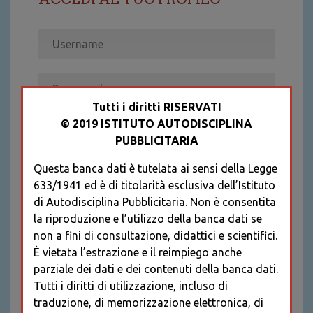
Tutti i diritti RISERVATI
© 2019 ISTITUTO AUTODISCIPLINA
ACCEDI
PUBBLICITARIA
Recupera password
Questa banca dati è tutelata ai sensi della Legge
REGISTRATI
633/1941 ed è di titolarità esclusiva dell’Istituto
* I CAMPI CONTRASSEGNATI SONO
di Autodisciplina Pubblicitaria. Non è consentita
OBBLIGATORI
la riproduzione e l’utilizzo della banca dati se
non a fini di consultazione, didattici e scientifici.
È vietata l’estrazione e il reimpiego anche
parziale dei dati e dei contenuti della banca dati.
Tutti i diritti di utilizzazione, incluso di
traduzione, di memorizzazione elettronica, di