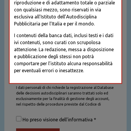
riproduzione e di adattamento totale o parziale
con qualsiasi mezzo, sono riservati in via
esclusiva all’Istituto dell’Autodisciplina
Pubblicitaria per l’Italia e per il mondo.
I contenuti della banca dati, inclusi testi e i dati
ivi contenuti, sono curati con scrupolosa
attenzione. La redazione, messa a disposizione
e pubblicazione degli stessi non potrà
comportare per l’istituto alcuna responsabilità
per eventuali errori o inesattezze.
Informativa sul trattamento dei dati personali
I dati personali di chi richiede la registrazione al Database
delle decisioni autodisciplinari saranno trattati solo ed
esclusivamente per la finalità di gestione degli account,
nel rispetto delle procedure previste dal Codice di
Autodisciplina della Comunicazione Commerciale. I dati
saranno trattati con tutte le cautele richieste dalla legge e
Ho preso visione dell'informativa *
saranno conservati per la durata stabilita caso per caso
dalla legge, con particolare riferimento agli obblighi