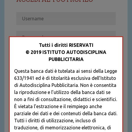
Tutti i diritti RISERVATI
© 2019 ISTITUTO AUTODISCIPLINA
ACCEDI
PUBBLICITARIA
Recupera password
Questa banca dati è tutelata ai sensi della Legge
REGISTRATI
633/1941 ed è di titolarità esclusiva dell’Istituto
* I CAMPI CONTRASSEGNATI SONO
di Autodisciplina Pubblicitaria. Non è consentita
OBBLIGATORI
la riproduzione e l’utilizzo della banca dati se
non a fini di consultazione, didattici e scientifici.
È vietata l’estrazione e il reimpiego anche
parziale dei dati e dei contenuti della banca dati.
Tutti i diritti di utilizzazione, incluso di
traduzione, di memorizzazione elettronica, di